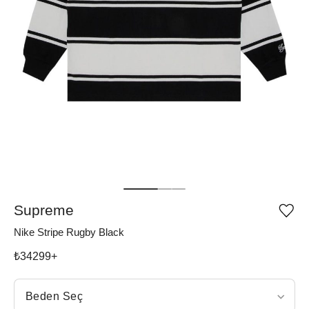
Supreme
Ürü
iste
Nike Stripe Rugby Black
list
ekle
vey
₺
34299
+
list
çıka
Beden Seç
Beden Seç