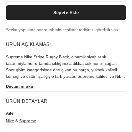
Sepete Ekle
Seçim yaptıktan sonra tahmini teslimat tarihinizi görebilirsiniz.
ÜRÜN AÇIKLAMASI
Supreme Nike Stripe Rugby Black, dinamik siyah renk
tasarımıyla her ortamda şıklığınızla dikkat çekmenizi sağlar.
Spor giyim kategorisinde öne çıkan bu parça, yüksek kaliteli
kumaşı ve üstün işçiliğiyle fark yaratır. Supreme kalitesi ve Nike
işbirliğiyle üretilen bu ürün, hem günlük hayatınızda hem de
Devamını oku
spor aktivitelerinizde konforlu bir deneyim sunar.
Gardırobunuzun vazgeçilmez parçası olacak bu rugby t-shirt ile
ÜRÜN DETAYLARI
tarzınızı yükseltin.
Aile
Nike
&
Supreme