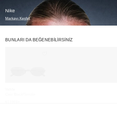
Nike
Markayı Keşfet
BUNLARI DA BEĞENEBILIRSINIZ
Ürünü istek listesine ekle veya listeden çıkar
Ürünü istek listesine ekle veya listeden çıkar
Vehla
Longchamp
adidas
Cleo Black/Smoke
Le Pliage One M Tote Bag Black
₺
11969
+
₺
13894
+
₺
17799
+