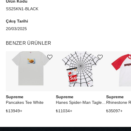
Ürün Kodu
SS25KN1-BLACK
Çıkış Tarihi
20/03/2025
BENZER ÜRÜNLER
Ürünü istek listesine ekle veya listeden çıkar
Ürünü istek listesine ekle veya listeden çıkar
Supreme
Supreme
Supreme
Pancakes Tee White
Hanes Spider-Man Tagless Tees (2 Pack) White
₺
13949
+
₺
11034
+
₺
35097
+