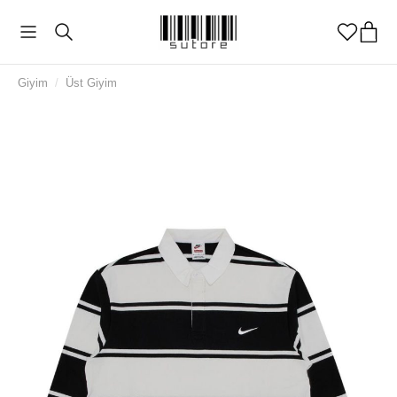
Giyim
/
Üst Giyim