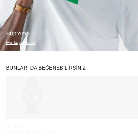
Supreme
Markayı Keşfet
BUNLARI DA BEĞENEBILIRSINIZ
Ürünü istek listesine ekle veya listeden çıkar
Ürünü istek listesine ekle veya listeden çıkar
Swatch
adidas
Rhode
x Omega Bioceramic Moonswatch Mission to Pluto
F50 Formotion Sp5der Silver Metallic
Barrier Butter