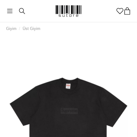
Giyim
/
Üst Giyim