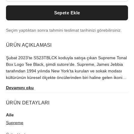
Sepete Ekle
Seçim yaptıktan sonra tahmini teslimat tarihinizi görebilirsiniz.
ÜRÜN AÇIKLAMASI
Şubat 2023'te SS23TBLCK koduyla satışa çıkan Supreme Tonal
Box Logo Tee Black, şimdi sutore'de. Supreme, James Jebbia
tarafından 1994 yılında New York’ta kurulan ve sokak modası
kültürünün küresel ölçekte öncülerinden biri haline gelen ikonik
bir markadır. Sınırlı üretilen ürün, orijinallik kontrolünden
Devamını oku
geçerek gönderilir.
ÜRÜN DETAYLARI
Aile
Supreme