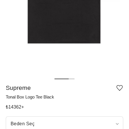
Supreme
Ürü
iste
Tonal Box Logo Tee Black
list
ekle
vey
₺
14362
+
list
çıka
Beden Seç
Beden Seç