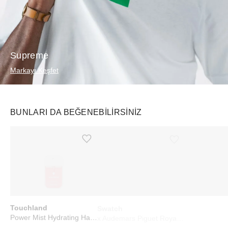
Supreme
Markayı Keşfet
BUNLARI DA BEĞENEBILIRSINIZ
Ürünü istek listesine ekle veya listeden çıkar
Ürünü istek listesine ekle veya listeden çıkar
Touchland
Swatch
Swatch
Power Mist Hydrating Hand Sanitizer Wild Watermelon
x Audemars Piguet Royal Pop Lépine Otto Rosso