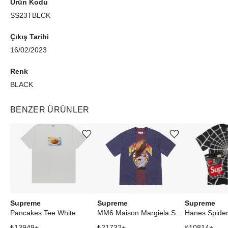
Ürün Kodu
SS23TBLCK
Çıkış Tarihi
16/02/2023
Renk
BLACK
BENZER ÜRÜNLER
Ürünü istek listesine ekle veya listeden çıkar
Ürünü istek listesine ekle veya listeden çıkar
Supreme
Supreme
Supreme
Pancakes Tee White
MM6 Maison Margiela Split S/S Top Navy
₺
13949
+
₺
21732
+
₺
10814
+