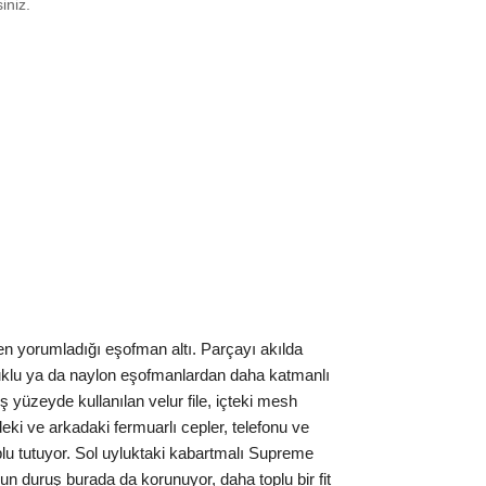
siniz.
L
₺
37352
XL
₺
37352
 XXL
₺
27617
ınız beden yok mu?
en yorumladığı eşofman altı. Parçayı akılda
amuklu ya da naylon eşofmanlardan daha katmanlı
 yüzeyde kullanılan velur file, içteki mesh
ki ve arkadaki fermuarlı cepler, telefonu ve
toplu tutuyor. Sol uyluktaki kabartmalı Supreme
 duruş burada da korunuyor, daha toplu bir fit