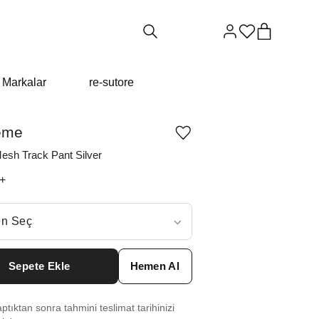
Markalar
re-sutore
eme
Ürünü
istek
esh Track Pant Silver
listesine
ekle
+
veya
listeden
çıkar
ç
n Seç
ar neden ₺27617 değil?
Sepete Ekle
Hemen Al
S
₺
37352
tıktan sonra tahmini teslimat tarihinizi
 M
₺
37352