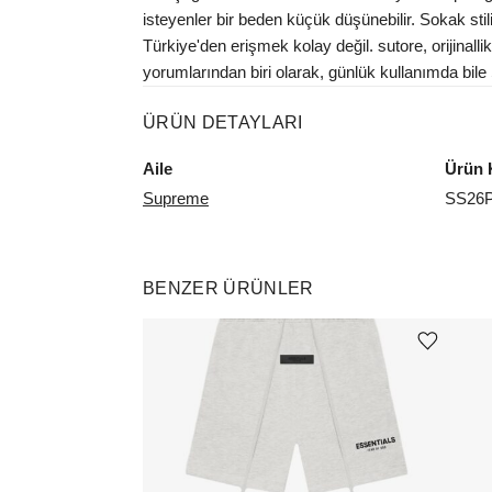
isteyenler bir beden küçük düşünebilir. Sokak stil
Türkiye'den erişmek kolay değil. sutore, orijinal
yorumlarından biri olarak, günlük kullanımda bile
ÜRÜN DETAYLARI
Aile
Ürün 
Supreme
SS26P
BENZER ÜRÜNLER
Ürünü istek listesine ekle veya listeden çıkar