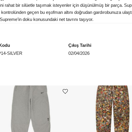
ini rahat bir silüetle taşımak isteyenler için düşünülmüş bir parça. S
lik kontrolünden geçen bu eşofman altını doğrudan gardırobunuza ulaşt
 Supreme’in doku konusundaki net tavrını taşıyor.
Kodu
Çıkış Tarihi
14-SILVER
02/04/2026
Ürünü istek listesine ekle veya listeden çıkar