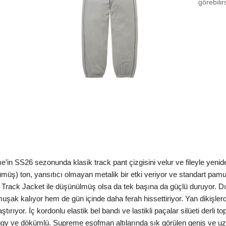
görebilir
Size 
Size 
Size
Aradığ
n SS26 sezonunda klasik track pant çizgisini velur ve fileyle yenid
gümüş) ton, yansıtıcı olmayan metalik bir etki veriyor ve standart p
 Track Jacket ile düşünülmüş olsa da tek başına da güçlü duruyor. Dış
k kalıyor hem de gün içinde daha ferah hissettiriyor. Yan dikişlerde
ırıyor. İç kordonlu elastik bel bandı ve lastikli paçalar silüeti derli 
y ve dökümlü. Supreme eşofman altılarında sık görülen geniş ve uzun