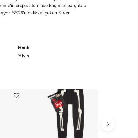
upreme'in drop sisteminde kaçırılan parçalara
ırıyor. SS26’nın dikkat çeken Silver
Renk
Silver
Ürünü istek listesine ekle veya listeden çıkar
Ürünü istek listesine ekle veya listeden çıkar