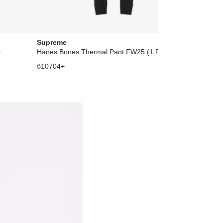
Supreme
Fear of God
r
Hanes Bones Thermal Pant FW25 (1 Pack) Black
₺
10704
+
₺
24207
+