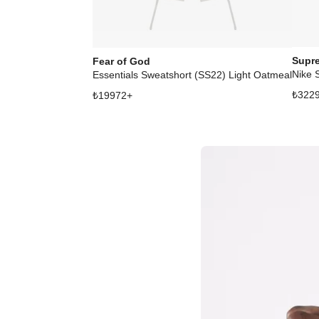
Supr
Fear of God
Nike 
Essentials Sweatshort (SS22) Light Oatmeal
₺
322
₺
19972
+