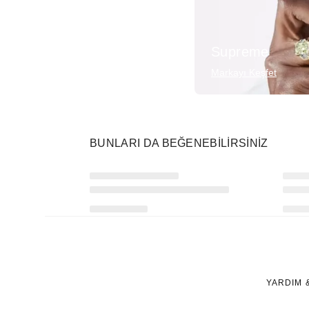
Supreme
Markayı Keşfet
BUNLARI DA BEĞENEBILIRSINIZ
Ürünü istek listesine ekle veya listeden çıkar