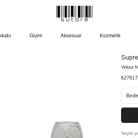
kkabı
Giyim
Aksesuar
Kozmetik
Supr
Velour M
₺
27617
Beden Se
Bede
Fiyatl
Size 
Seçim yap
Size