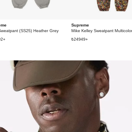
eme
Supreme
Sweatpant (SS25) Heather Grey
Mike Kelley Sweatpant Multicolo
92
+
₺
24949
+