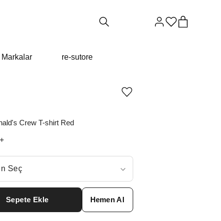
Markalar
re-sutore
Ürünü
istek
listesine
ekle
ald's Crew T-shirt Red
veya
listeden
+
çıkar
ç
n Seç
ar neden ₺11612 değil?
Sepete Ekle
Hemen Al
XS
₺
11694