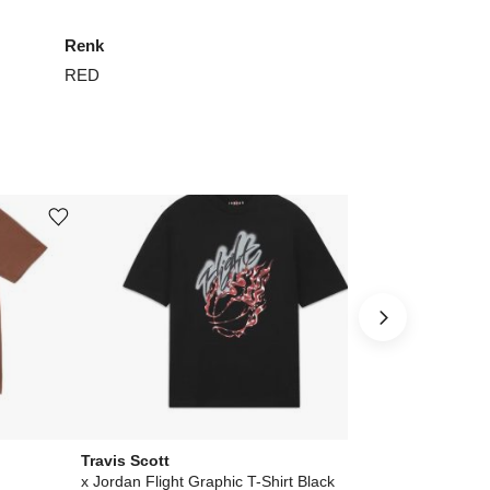
Renk
RED
Ürünü istek listesine ekle veya listeden çıkar
Ürünü istek listesine ekle veya listeden çıkar
Travis Scott
Travis Scott
x Jordan Flight Graphic T-Shirt Black
PS Classic Cr