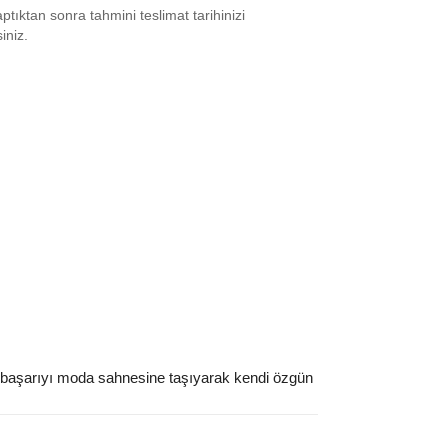
tıktan sonra tahmini teslimat tarihinizi
 M
₺
11612
siniz.
L
₺
11612
XL
₺
11694
 XXL
₺
11694
ınız beden yok mu?
ı başarıyı moda sahnesine taşıyarak kendi özgün