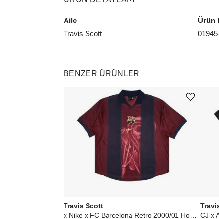
Aile
Ürün 
Travis Scott
0194
BENZER ÜRÜNLER
Ürünü istek listesine ekle veya listeden çıkar
Travis Scott
Travi
x Nike x FC Barcelona Retro 2000/01 Home Skeleton Jersey Multicolor
CJ x 