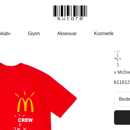
kkabı
Giyim
Aksesuar
Kozmetik
x McDon
₺
11612
Beden Se
Bede
Fiyatl
Size 