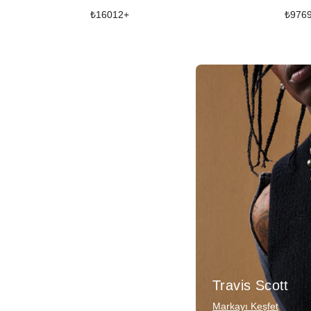
₺
16012
+
₺
976
Travis Scott
Markayı Keşfet