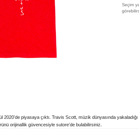
Seçim yap
Size
görebilir
Size 
Size 
Size
Aradığ
ül 2020'de piyasaya çıktı. Travis Scott, müzik dünyasında yakaladığ
ünü orijinallik güvencesiyle sutore'de bulabilirsiniz.