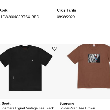
Kodu
Çıkış Tarihi
5-1FW2004CJBTSX-RED
08/09/2020
Ürünü istek listesine ekle veya listeden çıkar
s Scott
Supreme
Audemars Piguet Vintage Tee Black
Spider-Man Tee Brown