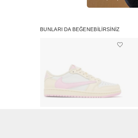
BUNLARI DA BEĞENEBILIRSINIZ
Ürünü istek listesine ekle veya listeden çıkar
Nike
Vehla
Air Jordan 1 Retro Low OG SP Travis Scott Shy Pink
Dixie
₺
31054
+
₺
899