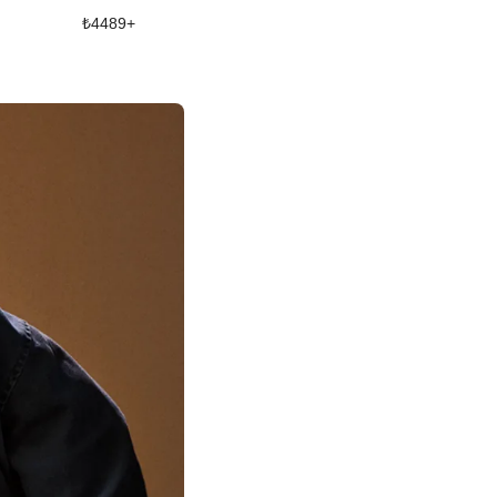
₺
4489
+
₺
22997
+