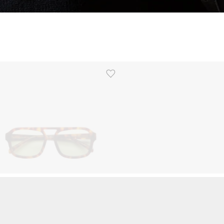
Ürünü istek listesine ekle veya listeden çıkar
Touchland
 Tort/Sage
9
+
₺
2839
+