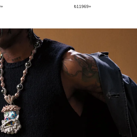
9
+
₺
11969
+