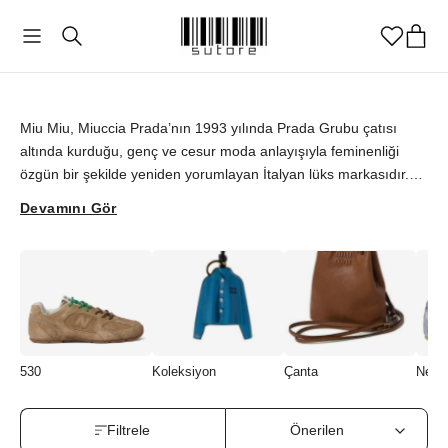
Miu Miu
Miu Miu, Miuccia Prada’nın 1993 yılında Prada Grubu çatısı
altında kurduğu, genç ve cesur moda anlayışıyla feminenliği
özgün bir şekilde yeniden yorumlayan İtalyan lüks markasıdır.
Özellikle New Balance ile gerçekleştirdiği 530 SL sneaker iş
Devamını Gör
birliğiyle spor şıklığı modern ve ironik bir yaklaşımla yeniden
tanımlarken; ikonik mini etekler, saten balerin babetler ve çarpıcı
çanta tasarımlarıyla da moda dünyasında ayrıcalıklı bir konuma
sahiptir. Miu Miu’nun deneysel estetik ruhunu yansıtan orijinal
tasarımlarını sutore orijinallik güvencesiyle keşfedebilirsiniz.
530
Koleksiyon
Çanta
New 
Filtrele