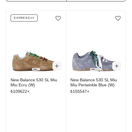
EXPRESS
ᐳᐳ
Favorilere ekle/çıkar
Favorilere ekle/çıkar
New Balance 530 SL Miu
New Balance 530 SL Miu
Miu Ecru (W)
Miu Periwinkle Blue (W)
₺
109622
+
₺
155547
+