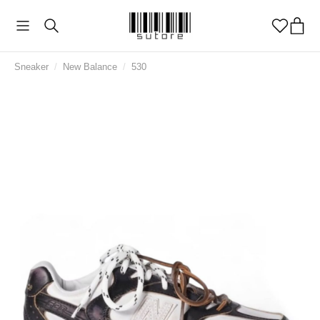
Sneaker
/
New Balance
/
530