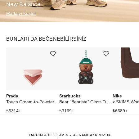
New Balance
Markayı Keşfet
BUNLARI DA BEĞENEBILIRSINIZ
Ürünü istek listesine ekle veya listeden çıkar
Ürünü istek listesine ekle veya listeden çıkar
Prada
Starbucks
Nike
Touch Cream-to-Powder Blush Soft Mauve
Bear "Bearista" Glass Tumbler Cup
₺
5314
+
₺
3169
+
₺
6689
+
YARDIM & İLETİŞİM
INSTAGRAM
HAKKIMIZDA