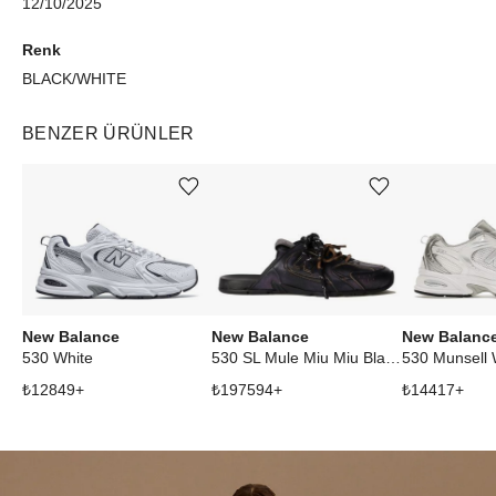
12/10/2025
Renk
BLACK/WHITE
BENZER ÜRÜNLER
Ürünü istek listesine ekle veya listeden çıkar
Ürünü istek listesine ekle veya listeden çıkar
New Balance
New Balance
New Balanc
530 White
530 SL Mule Miu Miu Black (W)
530 Munsell 
₺
12849
+
₺
197594
+
₺
14417
+