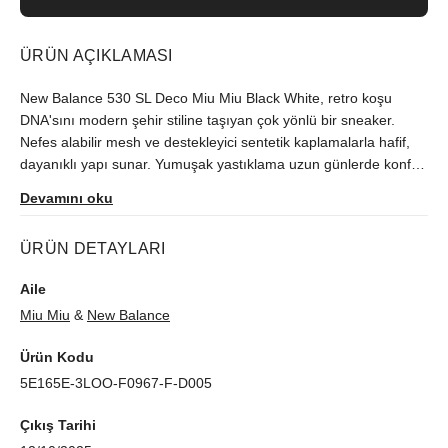
ÜRÜN AÇIKLAMASI
New Balance 530 SL Deco Miu Miu Black White, retro koşu
DNA'sını modern şehir stiline taşıyan çok yönlü bir sneaker.
Nefes alabilir mesh ve destekleyici sentetik kaplamalarla hafif,
dayanıklı yapı sunar. Yumuşak yastıklama uzun günlerde konfor
sağlarken, siyah-beyaz kontrast renk paleti her kombinle uyumlu
Devamını oku
görünür. Günlük kullanım, yürüyüş ve seyahat için ideal. Unisex
tasarım, tam kalıp ve kauçuk dış tabanla güvenli tutuş sağlar.
ÜRÜN DETAYLARI
New Balance 530 stil ve performansı tek çiftte buluşturur.
Aile
Miu Miu
&
New Balance
Ürün Kodu
5E165E-3LOO-F0967-F-D005
Çıkış Tarihi