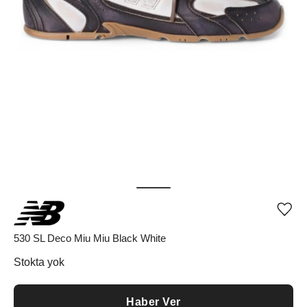
Ürü
iste
list
530 SL Deco Miu Miu Black White
ekle
vey
Stokta yok
list
çıka
Haber Ver