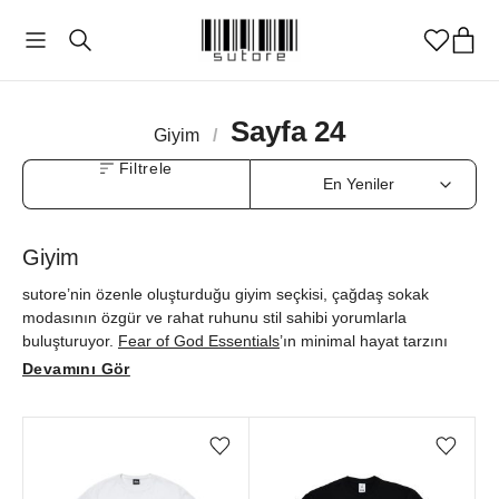
Sayfa 24
Giyim
/
Filtrele
Giyim
sutore’nin özenle oluşturduğu giyim seçkisi, çağdaş sokak
modasının özgür ve rahat ruhunu stil sahibi yorumlarla
buluşturuyor.
Fear of God Essentials
’ın minimal hayat tarzını
yansıtan sofistike parçalarından
SKIMS
’in zarafeti konforla
Devamını Gör
buluşturan loungewear tasarımlarına;
Denim Tears
'ın kültürel
hikâyeleriyle zenginleştirdiği özgün modellerden
Travis Scott
ve
Supreme
gibi markaların güçlü işbirliklerine kadar, her detayda
Favorilere ekle/çıkar
Favorilere ekle/çıkar
modern yaşamın estetik anlayışı öne çıkıyor.
Alo Yoga
gibi
konforu gündelik stille harmanlayan markaların tasarımlarını da