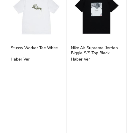
bir araya getiren sutore, giyimde kişisel ifade ve rahatlığı şık
alternatiflerle sunuyor. Öne çıkan markaları ve ikonlaşan
parçaları ile sutore giyim koleksiyonunu orijinallik güvencesiyle
keşfedebilirsiniz.
Stokta yok
Stokta yok
Stussy Worker Tee White
Nike Air Supreme Jordan
Biggie S/S Top Black
Haber Ver
Haber Ver