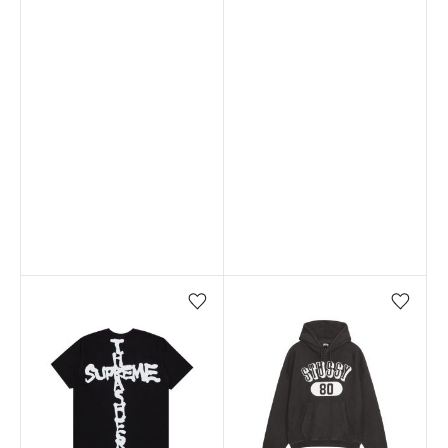
Favorilere ekle/çıkar
Favorilere ekle/çıkar
Stokta yok
Stokta yok