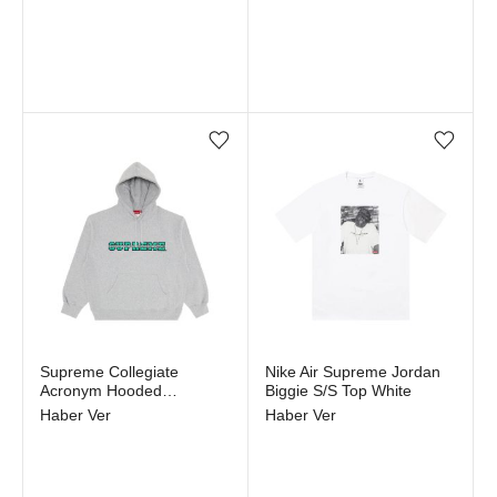
Favorilere ekle/çıkar
Favorilere ekle/çıkar
Stokta yok
Stokta yok
Supreme Collegiate
Nike Air Supreme Jordan
Acronym Hooded
Biggie S/S Top White
Sweatshirt Heather Grey
Haber Ver
Haber Ver