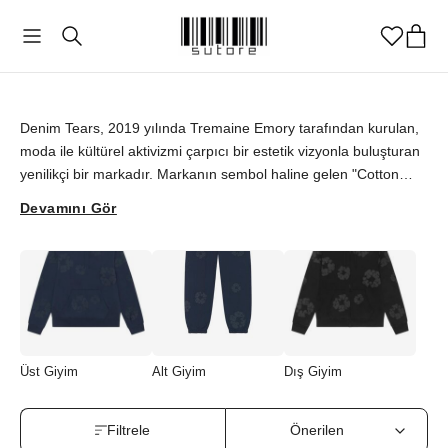
DENIM TEARS
Denim Tears
Denim Tears, 2019 yılında Tremaine Emory tarafından kurulan,
moda ile kültürel aktivizmi çarpıcı bir estetik vizyonla buluşturan
yenilikçi bir markadır. Markanın sembol haline gelen "Cotton
Wreath" motifi, Afro-Amerikan kültürünün zorlu tarihine ve
Devamını Gör
pamuk tarlalarında yaşanan mücadeleye incelikli bir saygı
duruşu niteliğindedir. Sweatshirt, eşofman ve şort gibi günlük
parçalar üzerinde sıkça vurgulanan bu motif, markanın kendine
özgü tasarım dilini oluşturur. Denim Tears, Levi’s, Converse ve
Dior gibi dünya çapındaki önemli iş birlikleriyle sokak modasında
güçlü ve anlamlı bir yer edinmiştir. Denim Tears’ın derinlikli,
özgün ve dikkat çekici koleksiyonlarını sutore orijinallik
Üst Giyim
Alt Giyim
Dış Giyim
güvencesiyle keşfedebilir, tarzınıza anlam dolu modern bir
dokunuş katabilirsiniz.
Filtrele