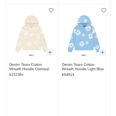
Favorilere ekle/çıkar
Favorilere ekle/çıkar
Denim Tears Cotton
Denim Tears Cotton
Wreath Hoodie Oatmeal
Wreath Hoodie Light Blue
₺
23739
+
₺
54814