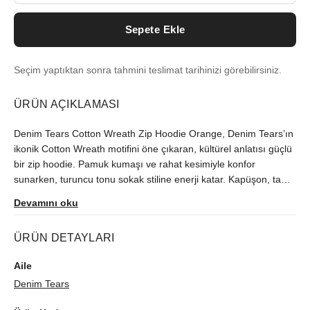
Sepete Ekle
Seçim yaptıktan sonra tahmini teslimat tarihinizi görebilirsiniz.
ÜRÜN AÇIKLAMASI
Denim Tears Cotton Wreath Zip Hoodie Orange, Denim Tears’ın
ikonik Cotton Wreath motifini öne çıkaran, kültürel anlatısı güçlü
bir zip hoodie. Pamuk kumaşı ve rahat kesimiyle konfor
sunarken, turuncu tonu sokak stiline enerji katar. Kapüşon, tam
boy fermuar ve öndeki ceplerle işlevsellik sağlar. Türkiye’de
Devamını oku
üretilen bu premium kapüşonlu, günlük kullanımdan sofistike
katmanlamalara kadar pek çok görünüme uyum sağlar; Denim
ÜRÜN DETAYLARI
Tears’ın özgün estetiğini ve hikâye anlatımını gardırobunuza
taşır.
Aile
Denim Tears