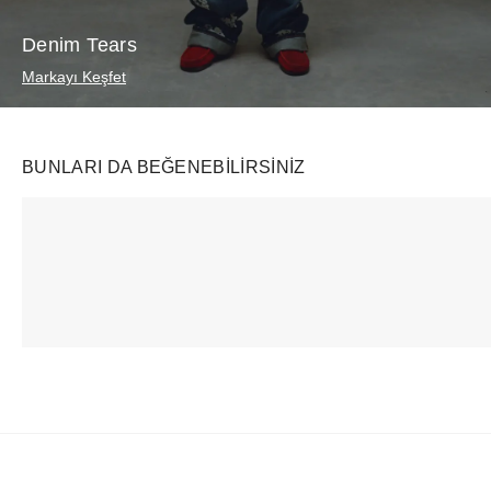
Denim Tears
Markayı Keşfet
BUNLARI DA BEĞENEBILIRSINIZ
Ürünü istek listesine ekle veya listeden çıkar
Ürünü istek listesine ekle veya listeden çıkar
Swatch
Nike
Prada
x Omega Bioceramic Moonswatch Mission to Moon
Air Jordan 1 Retro Low OG SP Travis Scott Sail Tropical Pink
₺
22749
+
₺
31852
+
₺
5919
+