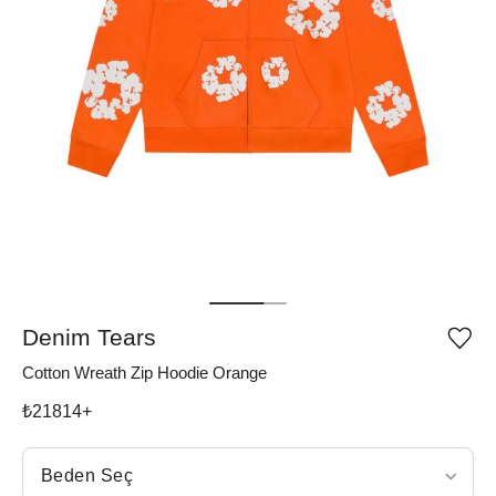
Denim Tears
Ürü
iste
Cotton Wreath Zip Hoodie Orange
list
ekle
vey
₺
21814
+
list
çıka
Beden Seç
Beden Seç