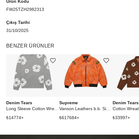
Ürün Kodu
FW25TZH2982313
Çıkış Tarihi
31/10/2025
BENZER ÜRÜNLER
Ürünü istek listesine ekle veya listeden çıkar
Ürünü istek listesine ekle veya listeden çıkar
Denim Tears
Supreme
Denim Tears
Long Sleeve Cotton Wreath T-shirt Grey
Vanson Leathers b.b. Simon Jacket Orange
₺
14774
+
₺
617684
+
₺
33997
+