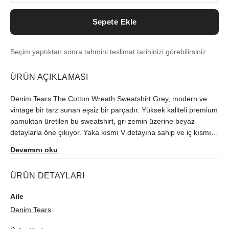
Sepete Ekle
Seçim yaptıktan sonra tahmini teslimat tarihinizi görebilirsiniz.
ÜRÜN AÇIKLAMASI
Denim Tears The Cotton Wreath Sweatshirt Grey, modern ve
vintage bir tarz sunan eşsiz bir parçadır. Yüksek kaliteli premium
pamuktan üretilen bu sweatshirt, gri zemin üzerine beyaz
detaylarla öne çıkıyor. Yaka kısmı V detayına sahip ve iç kısmı
yumuşak fleece kumaşla kaplıdır. Ribanalı manşetler ve etek
Devamını oku
ucu, ön cep ve ses ile birleşik kapüşonu vardır. Sweatshirt'in en
dikkat çekici özelliği, üzerine işlenmiş illüstratif pamuk çelengi
ÜRÜN DETAYLARI
motifleridir. Denim Tears The Cotton Wreath Sweatshirt Grey ile
stilinize hem konfor hem de şıklık katın.
Aile
Denim Tears