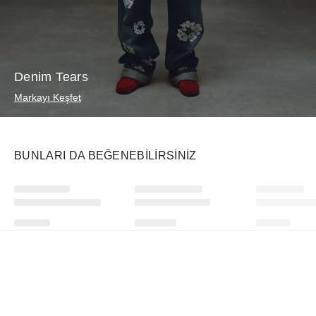
Denim Tears
Markayı Keşfet
BUNLARI DA BEĞENEBILIRSINIZ
Ürünü istek listesine ekle veya listeden çıkar
Ürünü istek listesine ekle veya listeden çıkar
Nike
rhode
Swatch
Mind 002 Light Smoke Grey
Highlight Milk Pearly Pink