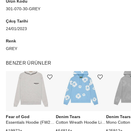
Ürün Kodu
301-070-30-GREY
Çıkış Tarihi
24/01/2023
Renk
GREY
BENZER ÜRÜNLER
Ürünü istek listesine ekle veya listeden çıkar
Ürünü istek listesine ekle veya listeden çıkar
Fear of God
Denim Tears
Denim Tears
Essentials Hoodie (FW22) Light Oatmeal
Cotton Wreath Hoodie Light Blue
₺
19972
+
₺
54814
+
₺
25912
+