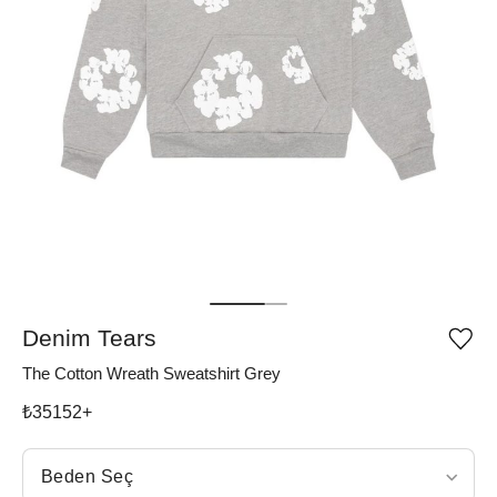
Denim Tears
Ürü
iste
The Cotton Wreath Sweatshirt Grey
list
ekle
vey
₺
35152
+
list
çıka
Beden Seç
Beden Seç