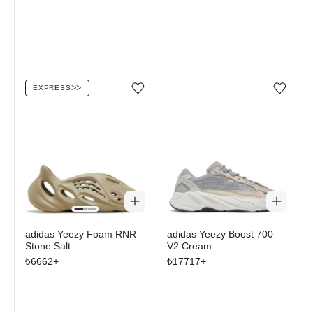
EXPRESS
ᐳᐳ
Favorilere ekle/çıkar
Favorilere ekle/çıkar
adidas Yeezy Foam RNR
adidas Yeezy Boost 700
Stone Salt
V2 Cream
₺
6662
+
₺
17717
+