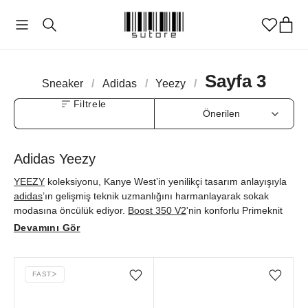
Sayfa 3
Sneaker
/
Adidas
/
Yeezy
/
Filtrele
Adidas Yeezy
YEEZY
koleksiyonu, Kanye West’in yenilikçi tasarım anlayışıyla
adidas
’ın gelişmiş teknik uzmanlığını harmanlayarak sokak
modasına öncülük ediyor.
Boost 350 V2
'nin konforlu Primeknit
yüzeyi ve
Foam RNR
'ın modern, minimal yapısı ön plana
Devamını Gör
çıkarken, YEEZY
Slide
Onyx modeli de basit çizgileri ve
rahatlığıyla günlük rutinlerin vazgeçilmezleri arasında. sutore’nin
ayrıcalıklı seçkisiyle YEEZY sneaker modellerini orijinallik
FAST
ᐳ
Favorilere ekle/çıkar
Favorilere ekle/çıkar
güvencesi ile keşfedebilirsiniz.