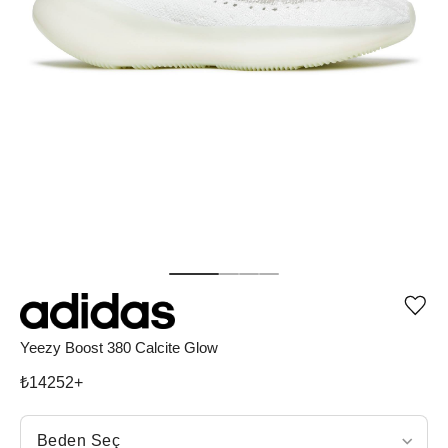
Ürü
iste
list
Yeezy Boost 380 Calcite Glow
ekle
vey
₺
14252
+
list
çıka
Beden Seç
Beden Seç