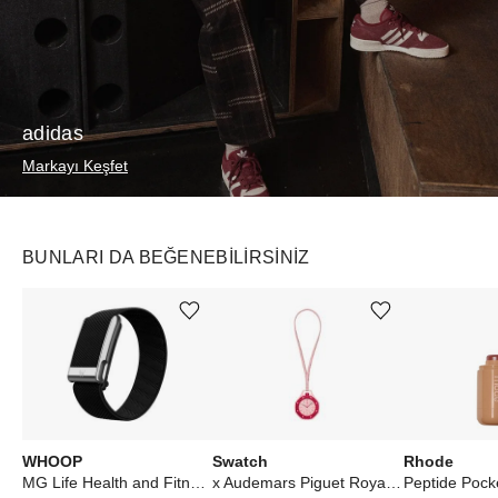
adidas
Markayı Keşfet
BUNLARI DA BEĞENEBILIRSINIZ
Ürünü istek listesine ekle veya listeden çıkar
Ürünü istek listesine ekle veya listeden çıkar
WHOOP
Swatch
Rhode
MG Life Health and Fitness Tracker 12‑Month Membership Obsidian Titanium
x Audemars Piguet Royal Pop Lépine Otto Rosso