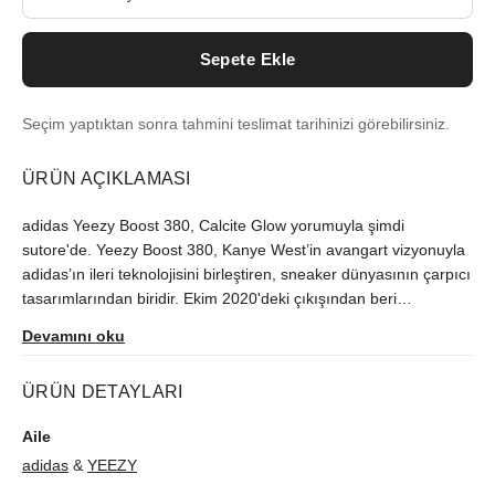
Sepete Ekle
Seçim yaptıktan sonra tahmini teslimat tarihinizi görebilirsiniz.
ÜRÜN AÇIKLAMASI
adidas Yeezy Boost 380, Calcite Glow yorumuyla şimdi
sutore'de. Yeezy Boost 380, Kanye West’in avangart vizyonuyla
adidas’ın ileri teknolojisini birleştiren, sneaker dünyasının çarpıcı
tasarımlarından biridir. Ekim 2020'deki çıkışından beri
Türkiye'de zor bulunan model, orijinallik kontrolünün ardından
Devamını oku
size ulaştırılır.
ÜRÜN DETAYLARI
Aile
adidas
&
YEEZY