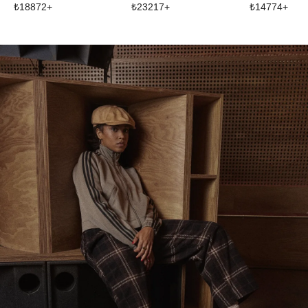
₺
18872
+
₺
23217
+
₺
14774
+