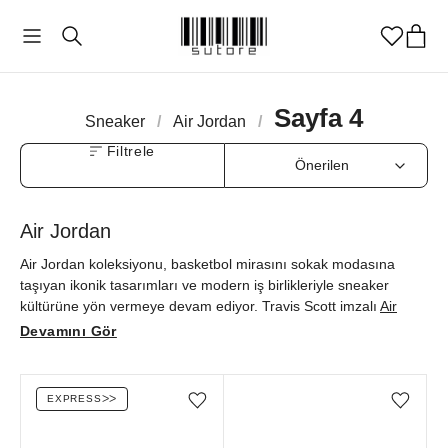
Sayfa 4
Sneaker
/
Air Jordan
/
Filtrele
Air Jordan
Air Jordan koleksiyonu, basketbol mirasını sokak modasına
taşıyan ikonik tasarımları ve modern iş birlikleriyle sneaker
kültürüne yön vermeye devam ediyor. Travis Scott imzalı
Air
Jordan 1
Retro Low OG SP modellerinde kullanılan ters Swoosh
Devamını Gör
detayı ve özgün renk kombinasyonları fark yaratırken, Year of
the Dragon sürümü ise Çin kültürünü şık bir stille yorumluyor.
Panda, Bred Toe gibi klasik renklerle Silver Toe gibi özel
EXPRESS
ᐳᐳ
Favorilere ekle/çıkar
Favorilere ekle/çıkar
edisyonları buluşturan Air Jordan, şıklık arayan sneaker
severlerin favorisi oluyor.
Jordan 3
,
Jordan 4
,
Jordan 5
,
Jordan