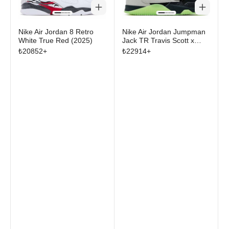
Nike Air Jordan 8 Retro
Nike Air Jordan Jumpman
White True Red (2025)
Jack TR Travis Scott x
Chase B Black Night Silver
₺
20852
+
₺
22914
+