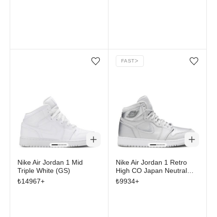
FAST
ᐳ
Favorilere ekle/çıkar
Favorilere ekle/çıkar
Nike Air Jordan 1 Mid
Nike Air Jordan 1 Retro
Triple White (GS)
High CO Japan Neutral
Grey (GS)
₺
14967
+
₺
9934
+