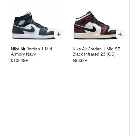
6
ve
Jordan 11
retro'ları da seçkinin merkezinde yer alıyor.
Nike Air Jordan 1 Mid
Nike Air Jordan 1 Mid SE
Armory Navy
Black Infrared 23 (GS)
₺
10649
+
₺
9632
+