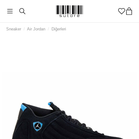
Sneaker
/
Air Jordan
/
Diğerleri