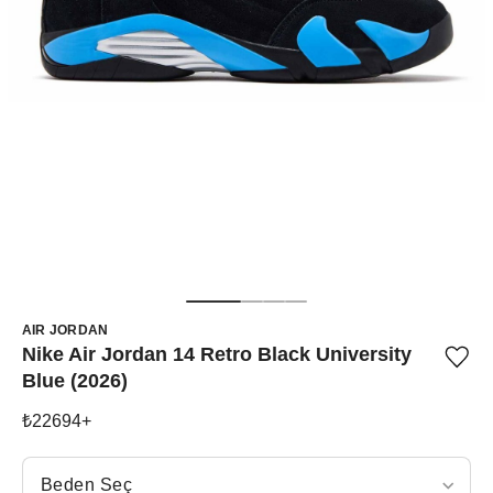
AIR JORDAN
Nike Air Jordan 14 Retro Black University
Ürü
Blue (2026)
iste
list
ekle
₺
22694
+
vey
list
çıka
Beden Seç
Beden Seç