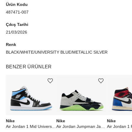
Ürün Kodu
487471-007
Çıkış Tarihi
21/03/2026
Renk
BLACK/WHITE/UNIVERSITY BLUE/METALLIC SILVER
BENZER ÜRÜNLER
Ürünü istek listesine ekle veya listeden çıkar
Ürünü istek listesine ekle veya listeden çıkar
Nike
Nike
Nike
Air Jordan 1 Mid University Black White (W)
Air Jordan Jumpman Jack TR Travis Scott x Chase B Black Night Silver