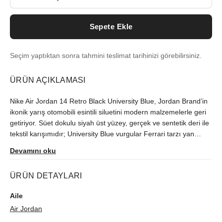
Sepete Ekle
Seçim yaptıktan sonra tahmini teslimat tarihinizi görebilirsiniz.
ÜRÜN AÇIKLAMASI
Nike Air Jordan 14 Retro Black University Blue, Jordan Brand’in
ikonik yarış otomobili esintili siluetini modern malzemelerle geri
getiriyor. Süet dokulu siyah üst yüzey, gerçek ve sentetik deri ile
tekstil karışımıdır; University Blue vurgular Ferrari tarzı yan
kalkana dinamizm katıyor. Phylon orta tabanda, ön ayak ve
Devamını oku
topukta kapsüllü Zoom Air yastıklama konfor ve tepkiyi artırır.
Krom orta ayak şank plakası ve iç kısımdaki havalandırma
ÜRÜN DETAYLARI
kanalı destek ve nefes alabilirlik sunarken, geniş balıksırtı
desenli dayanıklı kauçuk dış taban tutuşu garanti eder. Hem
Aile
sahada performans hem sokakta premium streetwear stilini
Air Jordan
tamamlar.