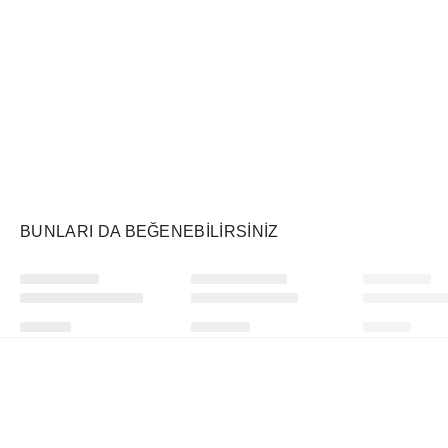
Air Jordan
Markayı Keşfet
BUNLARI DA BEĞENEBILIRSINIZ