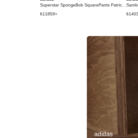
Superstar SpongeBob SquarePants Patrick Star
Samb
₺
11859
+
₺
140
adidas