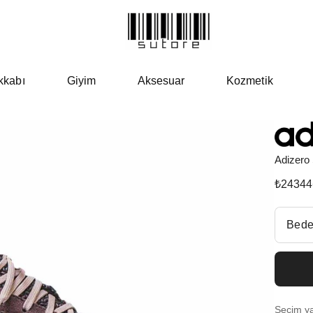
kkabı
Giyim
Aksesuar
Kozmetik
Adizero
₺
24344
Beden Se
Bede
Fiyatl
EU 3
Seçim yap