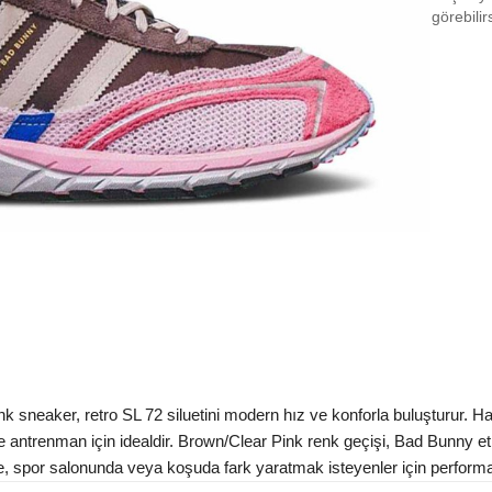
EU 3
görebilir
EU 3
EU 3
EU 3
EU 4
EU 4
EU 4
EU 4
EU 4
EU 4
neaker, retro SL 72 siluetini modern hız ve konforla buluşturur. Hafi
EU 4
 antrenman için idealdir. Brown/Clear Pink renk geçişi, Bad Bunny etk
rde, spor salonunda veya koşuda fark yaratmak isteyenler için performan
EU 4