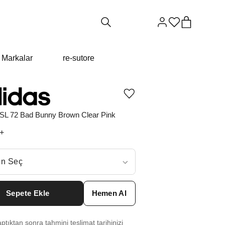
Markalar
re-sutore
Ürünü
istek
listesine
 SL 72 Bad Bunny Brown Clear Pink
ekle
veya
+
listeden
çıkar
ç
n Seç
ar neden ₺24344 değil?
Sepete Ekle
Hemen Al
6
₺
36389
tıktan sonra tahmini teslimat tarihinizi