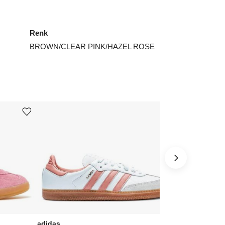
5⅓
₺
26489
Renk
6
₺
32347
BROWN/CLEAR PINK/HAZEL ROSE
6⅔
₺
26489
7⅓
₺
26489
8
₺
35427
Ürünü istek listesine ekle veya listeden çıkar
Ürünü istek listesine ekle veya listeden çıkar
ınız beden yok mu?
adidas
adidas