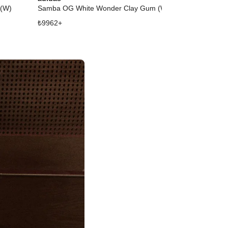
 (W)
Samba OG White Wonder Clay Gum (W)
Handball Spezi
₺
9962
+
₺
12107
+