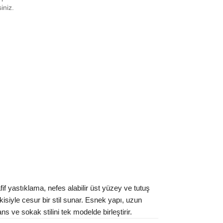
6⅔
₺
35427
siniz.
7⅓
₺
35427
8
₺
28112
8⅔
₺
38177
0
₺
38177
0⅔
₺
33419
1⅓
₺
24399
2
₺
24399
2⅔
₺
28442
3⅓
₺
24344
f yastıklama, nefes alabilir üst yüzey ve tutuş
4
₺
24344
isiyle cesur bir stil sunar. Esnek yapı, uzun
s ve sokak stilini tek modelde birleştirir.
4⅔
₺
24399