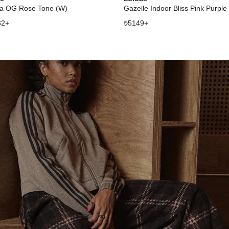
a OG Rose Tone (W)
Gazelle Indoor Bliss Pink Purple
32
+
₺
5149
+