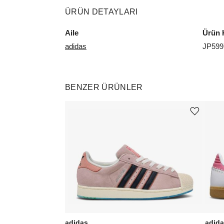
ÜRÜN DETAYLARI
Aile
Ürün 
adidas
JP599
BENZER ÜRÜNLER
Ürünü istek listesine ekle veya listeden çıkar
adidas
adid