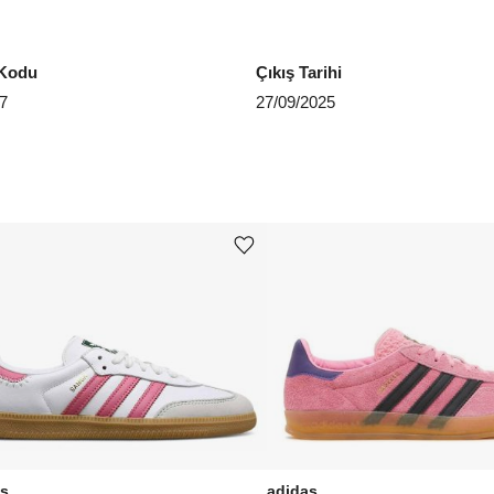
EU 4
Kodu
Çıkış Tarihi
EU 4
7
27/09/2025
EU 4
EU 4
EU 4
Ürünü istek listesine ekle veya listeden çıkar
Aradığ
as
adidas