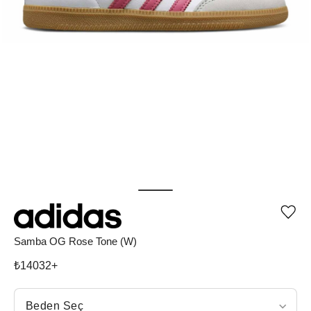
Ürü
iste
list
Samba OG Rose Tone (W)
ekle
vey
₺
14032
+
list
çıka
Beden Seç
Beden Seç