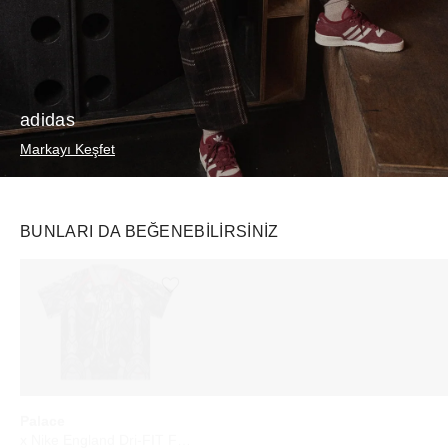
adidas
Markayı Keşfet
BUNLARI DA BEĞENEBILIRSINIZ
Ürünü istek listesine ekle veya listeden çıkar
Ürünü istek listesine ekle veya listeden çıkar
Palace
rhode
Starbucks
x Nike England Dri-FIT Football Jersey Pewter Grey/Bright Crimson
Pocket Bronze Sip