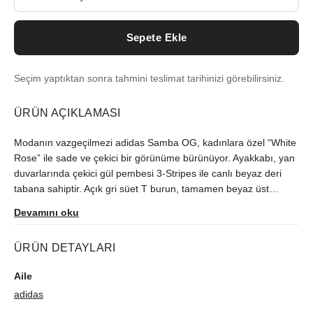
Sepete Ekle
Seçim yaptıktan sonra tahmini teslimat tarihinizi görebilirsiniz.
ÜRÜN AÇIKLAMASI
Modanın vazgeçilmezi adidas Samba OG, kadınlara özel “White
Rose” ile sade ve çekici bir görünüme bürünüyor. Ayakkabı, yan
duvarlarında çekici gül pembesi 3-Stripes ile canlı beyaz deri
tabana sahiptir. Açık gri süet T burun, tamamen beyaz üst
kısımla kontrast oluşturarak ön kısmı destekler. Topuktaki büyük
Devamını oku
boy dikiş genel tasarıma şıklık katıyor. Altın folyo “Samba”
logosu yanal bölümü süslerken, klasik adidas Trefoil baskısı deri
ÜRÜN DETAYLARI
dili süsler. Dokulu kauçuk taban, gardırobunuza kusursuz bir
retro stil katar.
Aile
adidas