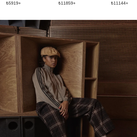
₺
5919
+
₺
11859
+
₺
11144
+