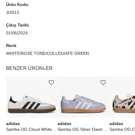
Ürün Kodu
JI2013
Çıkış Tarihi
01/06/2024
Renk
WHITE/ROSE TONE/COLLEGIATE GREEN
BENZER ÜRÜNLER
Ürünü istek listesine ekle veya listeden çıkar
Ürünü istek listesine ekle veya listeden çıkar
adidas
adidas
adidas
Samba OG Cloud White Core Black
Samba OG Silver Dawn (GS)
Samba OG Co