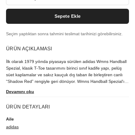
Sepete Ekle
Seçim yaptıktan sonra tahmini teslimat tarihinizi görebilirsiniz.
ÜRÜN AÇIKLAMASI
İlk olarak 1979 yılında piyasaya sürülen adidas Wmns Handball
Spezial, klasik T-Toe tasarımını birinci sınıf kadife yapı, pelüş
süet kaplamalar ve sakız kauçuk dış taban ile birleştiren canlı
“Shadow Red” rengiyle geri dönüyor. Wmns Handball Spezial'ın
görünümü, dil etiketi, yanak, orta taban ve dış tabandaki klasik
Devamını oku
adidas markasıyla tamamlanıyor.
ÜRÜN DETAYLARI
Aile
adidas