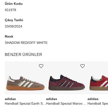
Ürün Kodu
IG1978
Çıkış Tarihi
20/08/2024
Renk
SHADOW RED/OFF WHITE
BENZER ÜRÜNLER
Ürünü istek listesine ekle veya listeden çıkar
Ürünü istek listesine ekle veya listeden çıkar
adidas
adidas
adidas
Handball Spezial Earth Strata Gum (W)
Handball Spezial Maroon Black Gum