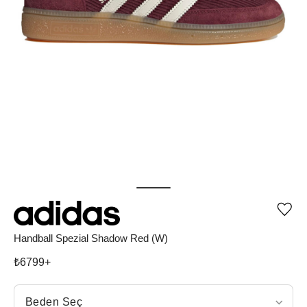
Ürü
iste
list
Handball Spezial Shadow Red (W)
ekle
vey
₺
6799
+
list
çıka
Beden Seç
Beden Seç