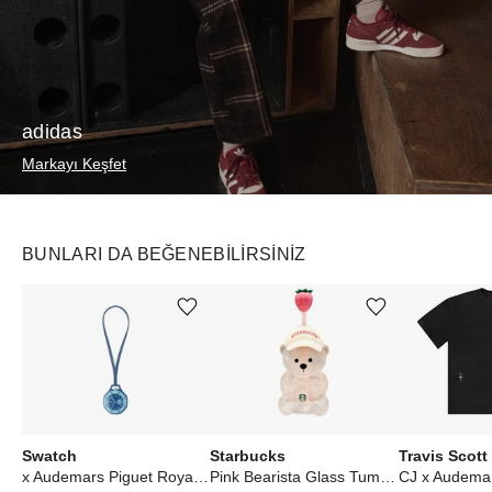
adidas
Markayı Keşfet
BUNLARI DA BEĞENEBILIRSINIZ
Ürünü istek listesine ekle veya listeden çıkar
Ürünü istek listesine ekle veya listeden çıkar
Swatch
Starbucks
Travis Scott
x Audemars Piguet Royal Pop Savonette Làn Ba
Pink Bearista Glass Tumbler Cup