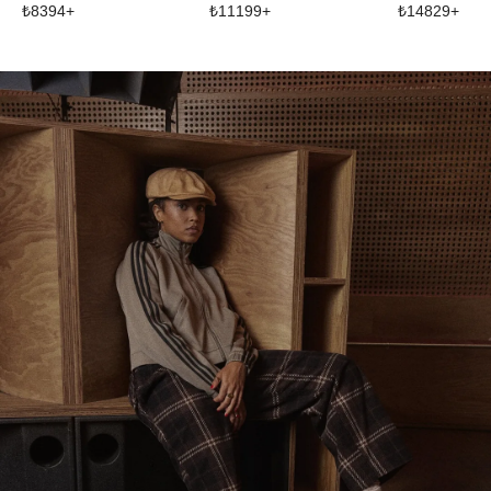
₺
8394
+
₺
11199
+
₺
14829
+