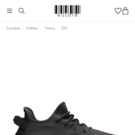
Sneaker
/
Adidas
/
Yeezy
/
350