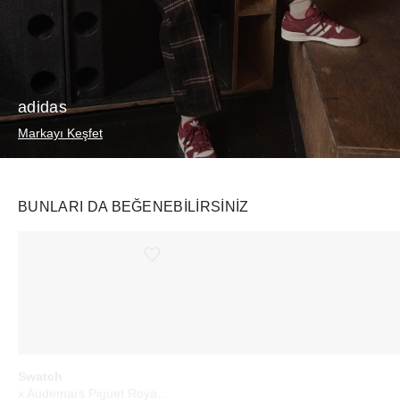
adidas
Markayı Keşfet
BUNLARI DA BEĞENEBILIRSINIZ
Ürünü istek listesine ekle veya listeden çıkar
Ürünü istek listesine ekle veya listeden çıkar
Swatch
rhode
WHOOP
x Audemars Piguet Royal Pop Lépine Otto Rosso
Highlight Milk Pearly Champagne