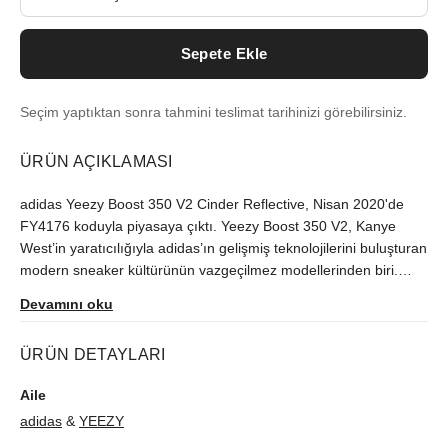
Sepete Ekle
Seçim yaptıktan sonra tahmini teslimat tarihinizi görebilirsiniz.
ÜRÜN AÇIKLAMASI
adidas Yeezy Boost 350 V2 Cinder Reflective, Nisan 2020'de
FY4176 koduyla piyasaya çıktı. Yeezy Boost 350 V2, Kanye
West’in yaratıcılığıyla adidas’ın gelişmiş teknolojilerini buluşturan
modern sneaker kültürünün vazgeçilmez modellerinden biri.
Modeli orijinallik güvencesiyle sutore'de bulabilirsiniz.
Devamını oku
ÜRÜN DETAYLARI
Aile
adidas
&
YEEZY