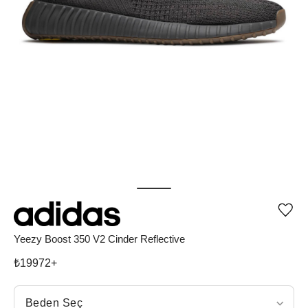
Ürü
iste
list
Yeezy Boost 350 V2 Cinder Reflective
ekle
vey
₺
19972
+
list
çıka
Beden Seç
Beden Seç