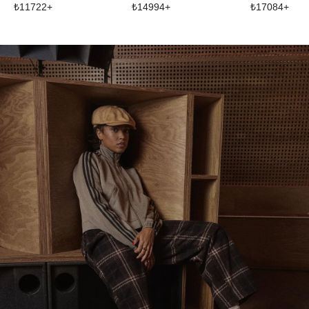
₺
11722
+
₺
14994
+
₺
17084
+