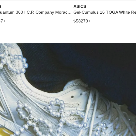
S
ASICS
Gel-Quantum 360 I C.P. Company Moraccan Blue
67
+
₺
58279
+