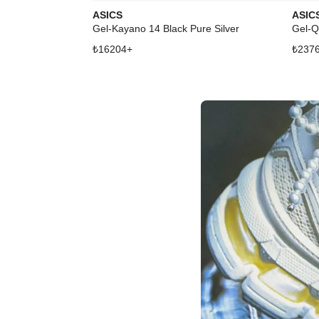
ASICS
ASIC
Gel-Kayano 14 Black Pure Silver
₺
16204
+
₺
237