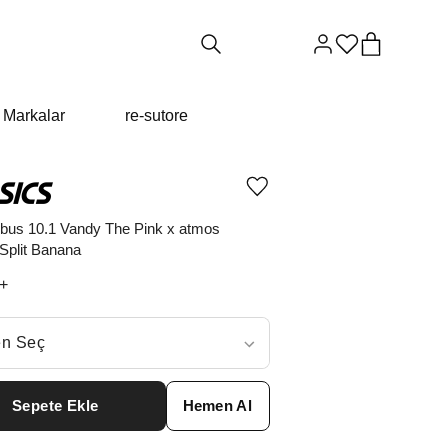
Markalar
re-sutore
Ürünü
istek
listesine
bus 10.1 Vandy The Pink x atmos
ekle
Split Banana
veya
listeden
+
çıkar
ç
n Seç
ar neden ₺35179 değil?
Sepete Ekle
Hemen Al
8
₺
68097