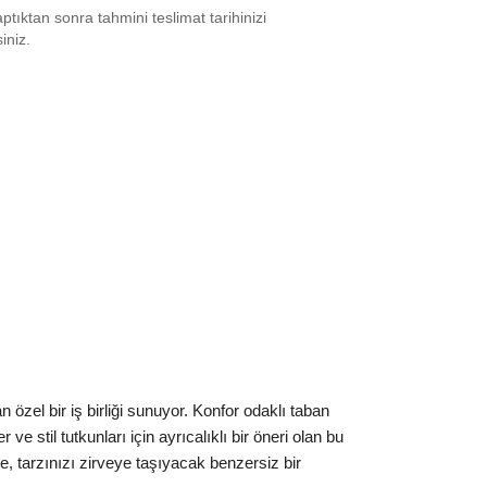
tıktan sonra tahmini teslimat tarihinizi
9
₺
68097
siniz.
2
₺
39029
2.5
₺
35179
3.5
₺
39029
4
₺
35179
6
₺
53989
6.5
₺
35179
8
₺
54814
ınız beden yok mu?
zel bir iş birliği sunuyor. Konfor odaklı taban
 stil tutkunları için ayrıcalıklı bir öneri olan bu
, tarzınızı zirveye taşıyacak benzersiz bir