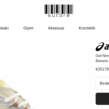
kkabı
Giyim
Aksesuar
Kozmetik
Gel-Nim
Banana 
₺
35179
Beden Se
Bede
Fiyatl
EU 3