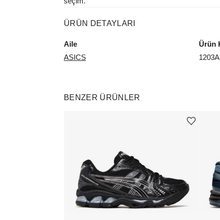
seçim.
ÜRÜN DETAYLARI
Aile
Ürün 
ASICS
1203A
BENZER ÜRÜNLER
Ürünü istek listesine ekle veya listeden çıkar