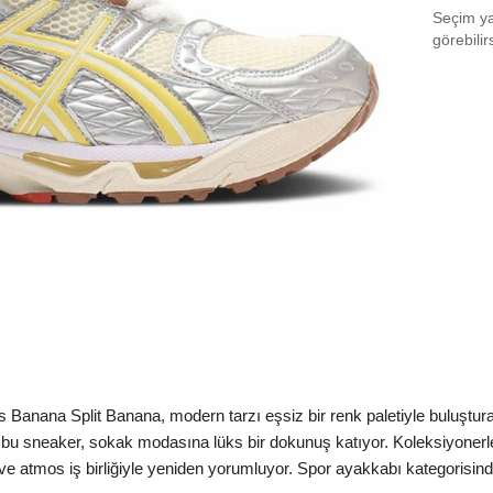
Seçim yap
EU 3
görebilir
EU 4
EU 4
EU 4
EU 4
EU 4
EU 4
EU 4
Aradığ
ana Split Banana, modern tarzı eşsiz bir renk paletiyle buluşturan ö
 bu sneaker, sokak modasına lüks bir dokunuş katıyor. Koleksiyonerler ve
e atmos iş birliğiyle yeniden yorumluyor. Spor ayakkabı kategorisinde