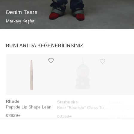
Denim Tears
Markayı Keşfet
BUNLARI DA BEĞENEBILIRSINIZ
Ürünü istek listesine ekle veya listeden çıkar
Ürünü istek listesine ekle veya listeden çıkar
Rhode
Starbucks
Swatch
Peptide Lip Shape Lean
Bear "Bearista" Glass Tumbler Cup
₺
3939
+
₺
3169
+
₺
22749
+