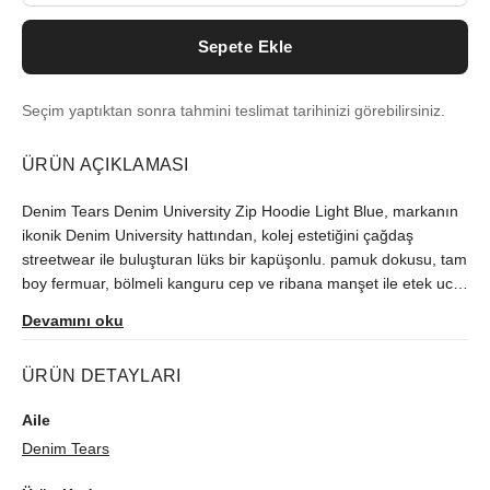
Sepete Ekle
Seçim yaptıktan sonra tahmini teslimat tarihinizi görebilirsiniz.
ÜRÜN AÇIKLAMASI
Denim Tears Denim University Zip Hoodie Light Blue, markanın
ikonik Denim University hattından, kolej estetiğini çağdaş
streetwear ile buluşturan lüks bir kapüşonlu. pamuk dokusu, tam
boy fermuar, bölmeli kanguru cep ve ribana manşet ile etek ucu
sayesinde konforlu, net bir siluet sunar. Light Blue rengiyle
Devamını oku
zamansız ve premium bir hava verir; makinede yıkanabilir.
ABD’de üretilen bu Denim Tears zip hoodie, markanın kültürel
ÜRÜN DETAYLARI
anlatısını günlük stile taşıyan imza bir gardırop parçasıdır.
Aile
Denim Tears