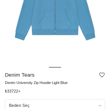
Denim Tears
Ürü
iste
Denim University Zip Hoodie Light Blue
list
ekle
vey
₺
33722
+
list
çıka
Beden Seç
Beden Seç