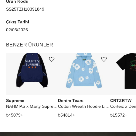
Ürün Kodu
SS25TZH10391849
Çıkış Tarihi
02/03/2026
BENZER ÜRÜNLER
Ürünü istek listesine ekle veya listeden çıkar
Ürünü istek listesine ekle veya listeden çıkar
Supreme
Denim Tears
CRTZRTW
NAHMIAS x Marty Supreme A24 Classic Warm Up Jacket Navy
Cotton Wreath Hoodie Light Blue
₺
45079
+
₺
54814
+
₺
15572
+