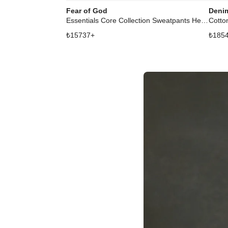
Fear of God
Deni
Essentials Core Collection Sweatpants Heather Wood
Cotto
₺
15737
+
₺
185