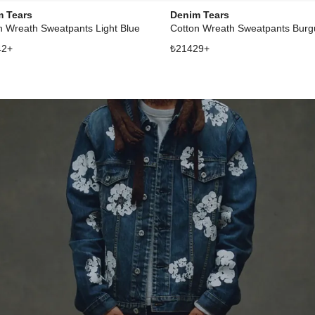
m Tears
Denim Tears
n Wreath Sweatpants Light Blue
Cotton Wreath Sweatpants Bur
42
+
₺
21429
+