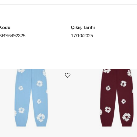
Kodu
Çıkış Tarihi
BRS6492325
17/10/2025
Ürünü istek listesine ekle veya listeden çıkar