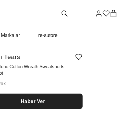
Markalar
re-sutore
 Tears
Ürünü
istek
ono Cotton Wreath Sweatshorts
listesine
ot
ekle
veya
listeden
yok
çıkar
Haber Ver