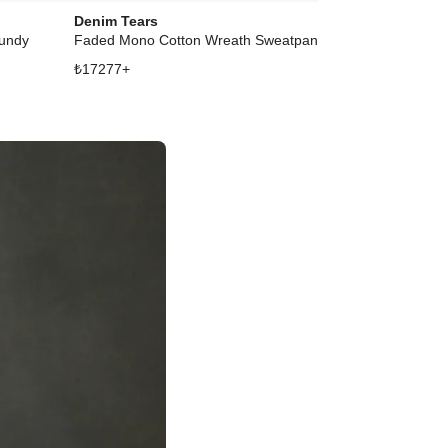
Denim Tears
Denim Tears
gundy
Faded Mono Cotton Wreath Sweatpant Beet Root
Mono Cotton 
₺
17277
+
₺
22997
+