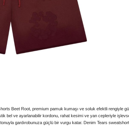
ts Beet Root, premium pamuk kumaşı ve soluk efektli rengiyle gün 
stik bel ve ayarlanabilir kordonu, rahat kesimi ve yan cepleriyle işlev
tonuyla gardırobunuza güçlü bir vurgu katar. Denim Tears sweatshorts