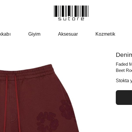
kkabı
Giyim
Aksesuar
Kozmetik
Denim
Faded M
Beet Ro
Stokta 