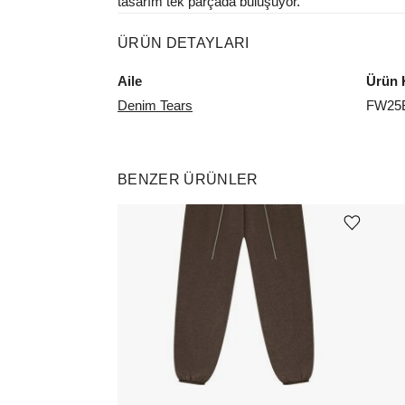
tasarım tek parçada buluşuyor.
ÜRÜN DETAYLARI
Aile
Ürün 
Denim Tears
FW25
BENZER ÜRÜNLER
Ürünü istek listesine ekle veya listeden çıkar