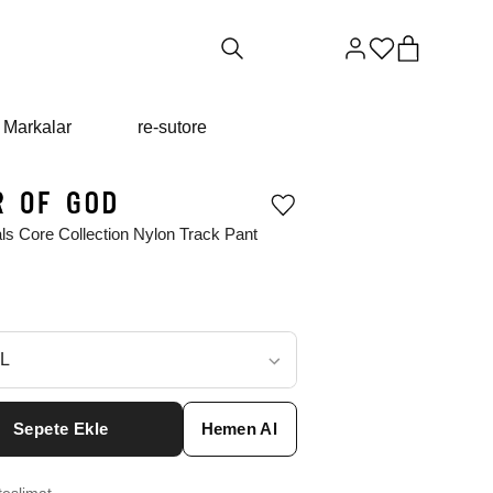
Markalar
re-sutore
Ürünü
istek
ls Core Collection Nylon Track Pant
listesine
ekle
veya
listeden
çıkar
ç
 L
L
₺
33474
Sepete Ekle
Hemen Al
ınız beden yok mu?