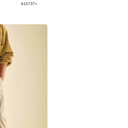
₺
15737
+
₺
27947
+