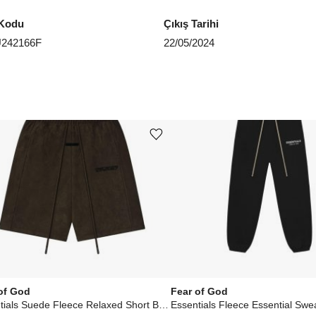
Kodu
Çıkış Tarihi
242166F
22/05/2024
Ürünü istek listesine ekle veya listeden çıkar
of God
Fear of God
Essentials Suede Fleece Relaxed Short Brown