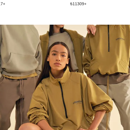
17
+
₺
11309
+