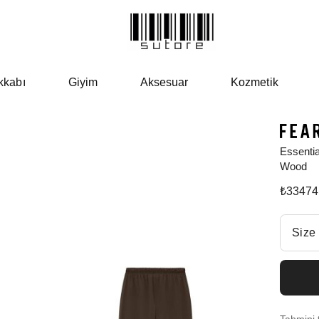
kkabı
Giyim
Aksesuar
Kozmetik
Essentia
Wood
₺
33474
Beden Se
Size
Size 
Aradığ