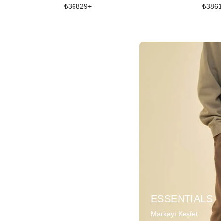
₺
36829
+
₺
386
ESSENTIALS
Markayı Keşfet