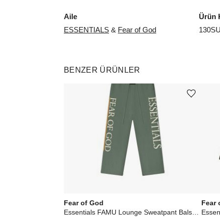
Aile
Ürün 
ESSENTIALS
&
Fear of God
130SU
BENZER ÜRÜNLER
Ürünü istek listesine ekle veya listeden çıkar
Fear of God
Fear 
Essentials FAMU Lounge Sweatpant Balsam Green