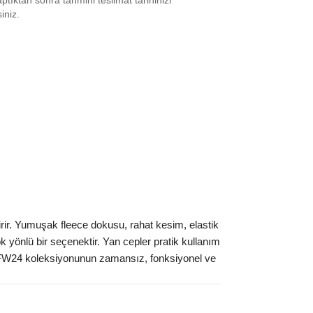
tıktan sonra tahmini teslimat tarihinizi
XS
₺
11309
siniz.
S
₺
13344
XL
₺
11309
ınız beden yok mu?
rir. Yumuşak fleece dokusu, rahat kesim, elastik
k yönlü bir seçenektir. Yan cepler pratik kullanım
ls FW24 koleksiyonunun zamansız, fonksiyonel ve