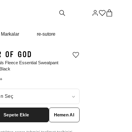
Markalar
re-sutore
Ürünü
istek
ls Fleece Essential Sweatpant
listesine
Black
ekle
veya
+
listeden
çıkar
ç
n Seç
ar neden ₺11309 değil?
Sepete Ekle
Hemen Al
 XXS
₺
11309