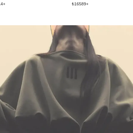
14
+
₺
16589
+