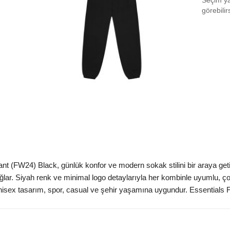
Seçim yap
Size 
görebilir
Size 
Size 
Aradığ
t (FW24) Black, günlük konfor ve modern sokak stilini bir araya geti
ağlar. Siyah renk ve minimal logo detaylarıyla her kombinle uyumlu, ço
r. Unisex tasarım, spor, casual ve şehir yaşamına uygundur. Essentia