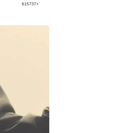
₺
15737
+
₺
35042
+