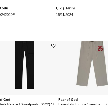
Kodu
Çıkış Tarihi
O242020F
15/11/2024
Ürünü istek listesine ekle veya listeden çıkar
of God
Fear of God
Essentials Relaxed Sweatpants (SS22) Stretch Limo
Essentials Lounge Sweatpant 