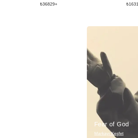
₺
36829
+
₺
163
Fear of God
Markayı Keşfet