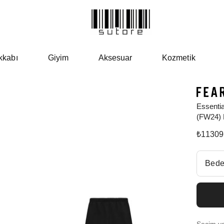
kkabı
Giyim
Aksesuar
Kozmetik
Essentia
(FW24) 
₺
11309
Beden Se
Bede
Fiyatl
Size