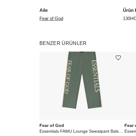
Aile
Ürün 
Fear of God
130H
BENZER ÜRÜNLER
Ürünü istek listesine ekle veya listeden çıkar
Fear of God
Fear 
Essentials FAMU Lounge Sweatpant Balsam Green