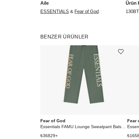
Aile
Ürün 
ESSENTIALS
&
Fear of God
130BT
BENZER ÜRÜNLER
Ürünü istek listesine ekle veya listeden çıkar
Fear of God
Fear 
Essentials FAMU Lounge Sweatpant Balsam Green
Essen
₺
36829
+
₺
165