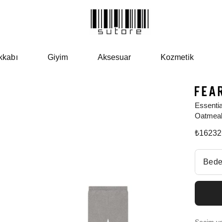
kkabı
Giyim
Aksesuar
Kozmetik
Essenti
Oatmea
₺
16232
Beden Se
Bede
Fiyatl
Size