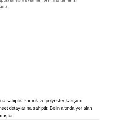
tıktan sonra tahmini teslimat tarihinizi
XS
₺
36967
siniz.
S
₺
33172
 M
₺
27287
L
₺
16232
XL
₺
32567
 XXL
₺
27589
ınız beden yok mu?
ma sahiptir. Pamuk ve polyester karışımı
şet detaylarına sahiptir. Belin altında yer alan
muştur.