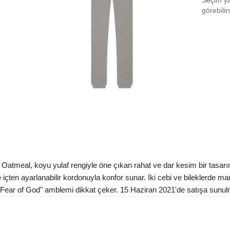
Seçim yap
Size 
görebilir
Size 
Size
Size 
Size 
Size
Aradığ
atmeal, koyu yulaf rengiyle öne çıkan rahat ve dar kesim bir tasarı
e içten ayarlanabilir kordonuyla konfor sunar. İki cebi ve bileklerde man
Fear of God" amblemi dikkat çeker. 15 Haziran 2021'de satışa sunul