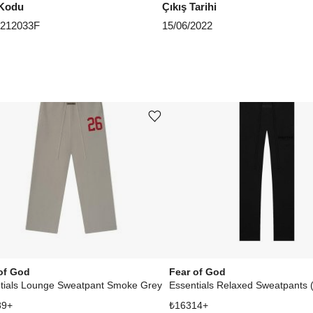
Kodu
Çıkış Tarihi
212033F
15/06/2022
Ürünü istek listesine ekle veya listeden çıkar
of God
Fear of God
tials Lounge Sweatpant Smoke Grey
89
+
₺
16314
+