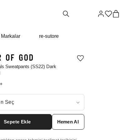
Markalar
re-sutore
Ürünü
istek
als Sweatpants (SS22) Dark
listesine
l
ekle
veya
+
listeden
çıkar
ç
n Seç
ar neden ₺16232 değil?
Sepete Ekle
Hemen Al
 XXS
₺
24702