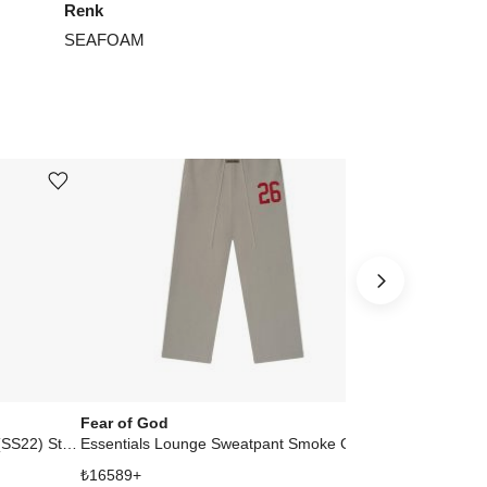
Renk
SEAFOAM
Ürünü istek listesine ekle veya listeden çıkar
Ürünü istek listesine ekle veya listeden çıkar
Fear of God
Fear of God
Essentials Relaxed Sweatpants (SS22) Stretch Limo
Essentials Lounge Sweatpant Smoke Grey
₺
16589
+
₺
38617
+