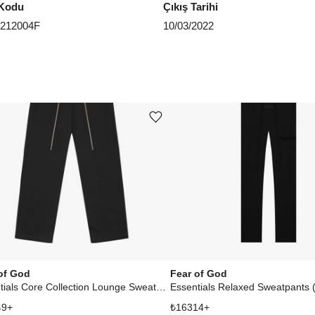
Kodu
Çıkış Tarihi
212004F
10/03/2022
Ürünü istek listesine ekle veya listeden çıkar
of God
Fear of God
Essentials Core Collection Lounge Sweatpant Black
49
+
₺
16314
+