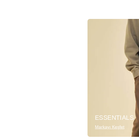
ESSENTIALS
Markayı Keşfet