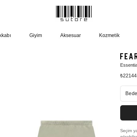
kkabı
Giyim
Aksesuar
Kozmetik
Essenti
₺
22144
Beden Se
Bede
Fiyatl
Size
Seçim yap
Size 
görebilir