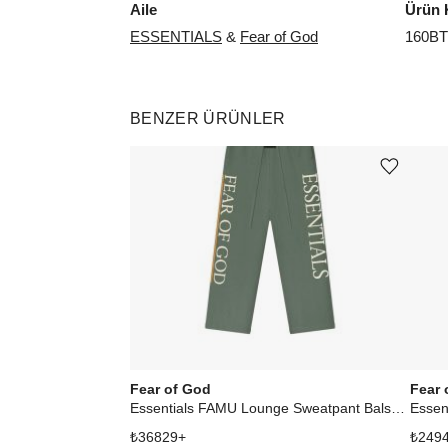
Aile
Ürün 
ESSENTIALS
&
Fear of God
160BT
BENZER ÜRÜNLER
Ürünü istek listesine ekle veya listeden çıkar
Fear of God
Fear 
Essentials FAMU Lounge Sweatpant Balsam Green
₺
36829
+
₺
249