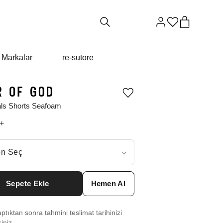
Markalar
re-sutore
Ürünü
istek
als Shorts Seafoam
listesine
ekle
+
veya
listeden
çıkar
ç
n Seç
ar neden ₺22144 değil?
Sepete Ekle
Hemen Al
 XXS
₺
22144
tıktan sonra tahmini teslimat tarihinizi
S
₺
28222
siniz.