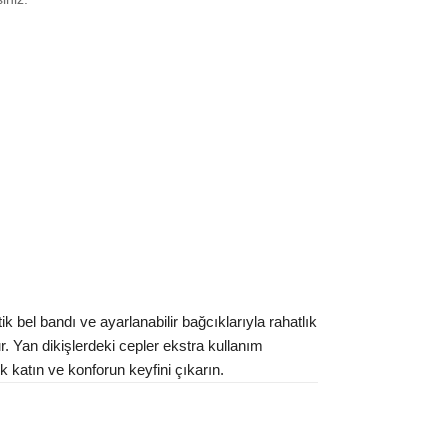
 M
₺
22227
L
₺
22144
XL
₺
22144
ınız beden yok mu?
bel bandı ve ayarlanabilir bağcıklarıyla rahatlık
r. Yan dikişlerdeki cepler ekstra kullanım
k katın ve konforun keyfini çıkarın.