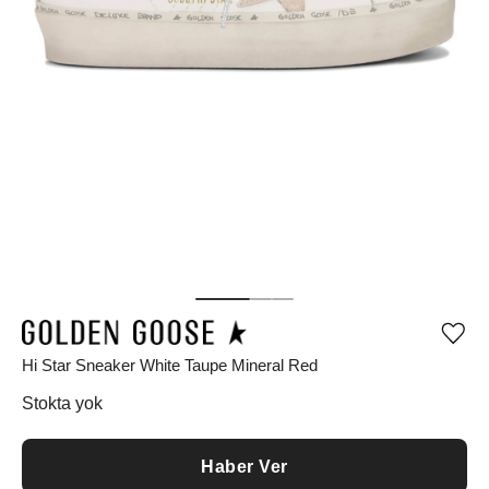
Ürü
iste
Hi Star Sneaker White Taupe Mineral Red
list
ekle
Stokta yok
vey
list
çıka
Haber Ver