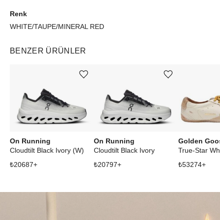
Renk
WHITE/TAUPE/MINERAL RED
BENZER ÜRÜNLER
Ürünü istek listesine ekle veya listeden çıkar
Ürünü istek listesine ekle veya listeden çıkar
On Running
On Running
Golden Goo
Cloudtilt Black Ivory (W)
Cloudtilt Black Ivory
₺
20687
+
₺
20797
+
₺
53274
+