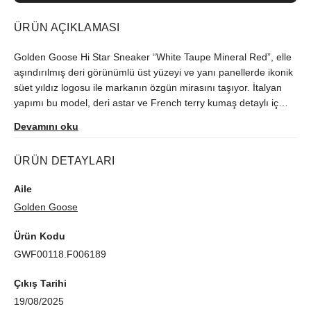
ÜRÜN AÇIKLAMASI
Golden Goose Hi Star Sneaker “White Taupe Mineral Red”, elle
aşındırılmış deri görünümlü üst yüzeyi ve yanı panellerde ikonik
süet yıldız logosu ile markanın özgün mirasını taşıyor. İtalyan
yapımı bu model, deri astar ve French terry kumaş detaylı iç
kısmı, lastik tabanı ve bağcıklı önüyle hem şık hem dayanıklı bir
Devamını oku
günlük kullanım vaat ediyor.
ÜRÜN DETAYLARI
Aile
Golden Goose
Ürün Kodu
GWF00118.F006189
Çıkış Tarihi
19/08/2025