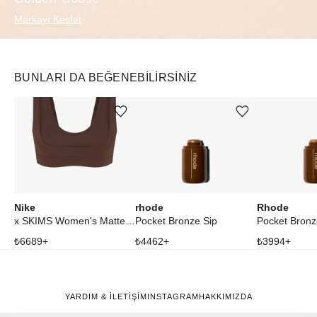
Markayı Keşfet
BUNLARI DA BEĞENEBILIRSINIZ
Ürünü istek listesine ekle veya listeden çıkar
Ürünü istek listesine ekle veya listeden çıkar
Nike
rhode
Rhode
x SKIMS Women's Matte Double Strap Scoop Bra Dark Sepia
Pocket Bronze Sip
Pocket Bronz
₺
6689
+
₺
4462
+
₺
3994
+
YARDIM & İLETİŞİM
INSTAGRAM
HAKKIMIZDA