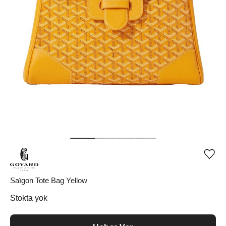
Ürü
iste
list
ekle
Saïgon Tote Bag Yellow
vey
list
Stokta yok
çıka