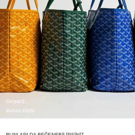
Goyard
Markayı Keşfet
BUNLARI DA BEĞENEBILIRSINIZ