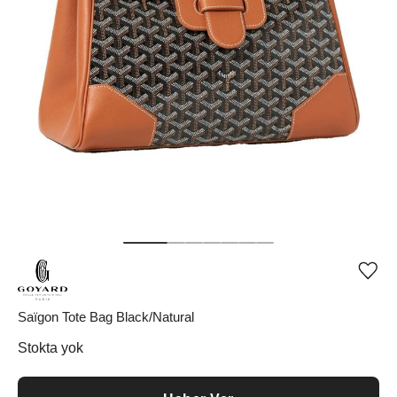
Ürü
iste
list
ekle
Saïgon Tote Bag Black/Natural
vey
list
Stokta yok
çıka