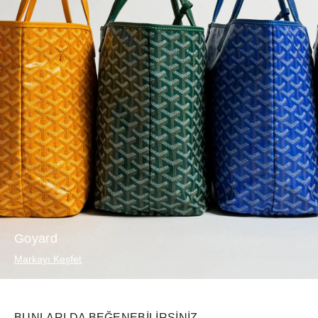
Goyard
Markayı Keşfet
BUNLARI DA BEĞENEBILIRSINIZ