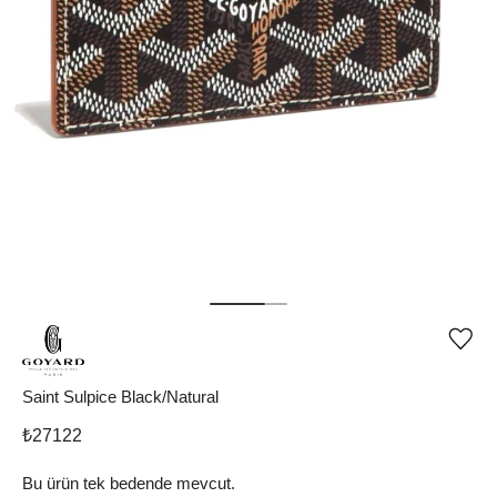
Ürü
iste
list
ekle
Saint Sulpice Black/Natural
vey
list
₺
27122
çıka
Bu ürün tek bedende mevcut.