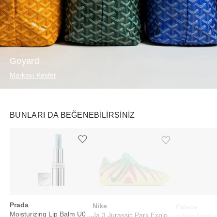
Goyard
Markayı Keşfet
BUNLARI DA BEĞENEBILIRSINIZ
Ürünü istek listesine ekle veya listeden çıkar
Ürünü istek listesine ekle veya listeden çıkar
Prada
Nike
Palace
Moisturizing Lip Balm U001 Astral Pink
Ja 3 Jurassic Park Explorer