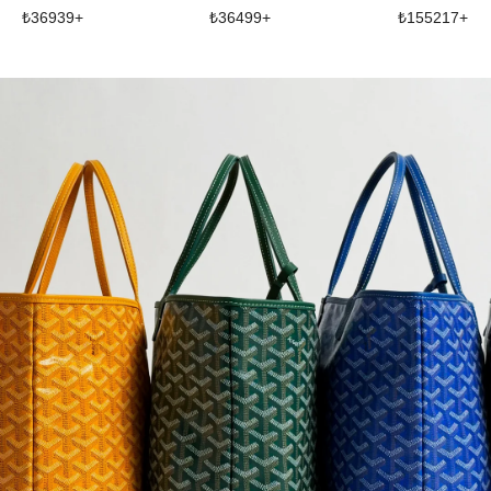
₺
36939
+
₺
36499
+
₺
155217
+