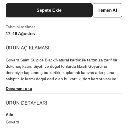
Sepete Ekle
Hemen Al
Tahmini teslimat
17–19 Ağustos
ÜRÜN AÇIKLAMASI
Goyard Saint Sulpice Black/Natural kartlık ile tarzınıza zarif bir
dokunuş katın. Siyah ve doğal tonlarda klasik Goyardine
deseniyle kaplanmış bu kartlık, kaplamalı kanvas arka plana
sahiptir. İç kısmı doğal deri olan bu kartlık, dört kart yuvası ve iç
nakit bölmesi içerir. Bu aksesuar için toz torbası ve kutu
Devamını oku
gerekmemektedir.
ÜRÜN DETAYLARI
Aile
Goyard