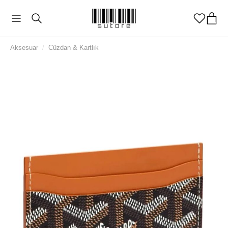
Aksesuar
/
Cüzdan & Kartlık