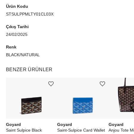
Ürün Kodu
STSULPPMLTY01CL03X
Çıkış Tarihi
24/02/2025
Renk
BLACK/NATURAL
BENZER ÜRÜNLER
Ürünü istek listesine ekle veya listeden çıkar
Ürünü istek listesine ekle veya listeden çıkar
Goyard
Goyard
Goyard
Saint Sulpice Black
Saint-Sulpice Card Wallet
Anjou Tote Mi