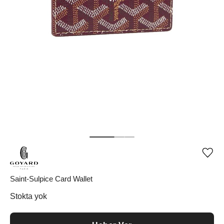
Ürü
iste
list
ekle
Saint-Sulpice Card Wallet
vey
list
Stokta yok
çıka