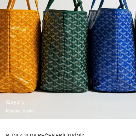
Goyard
Markayı Keşfet
BUNLARI DA BEĞENEBILIRSINIZ