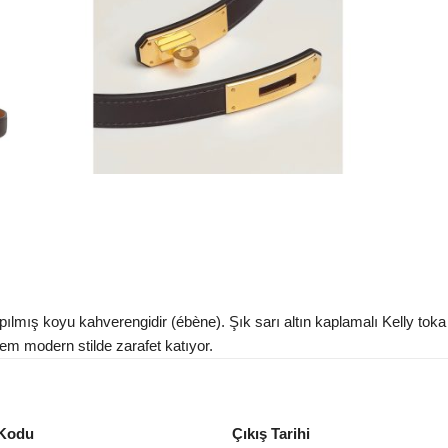
ılmış koyu kahverengidir (ébène). Şık sarı altın kaplamalı Kelly tok
em modern stilde zarafet katıyor.
Kodu
Çıkış Tarihi