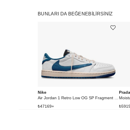
BUNLARI DA BEĞENEBILIRSINIZ
Ürünü istek listesine ekle veya listeden çıkar
Nike
Prad
Air Jordan 1 Retro Low OG SP Fragment x Travis Scott Sail Military Blue
Moist
₺
47169
+
₺
591