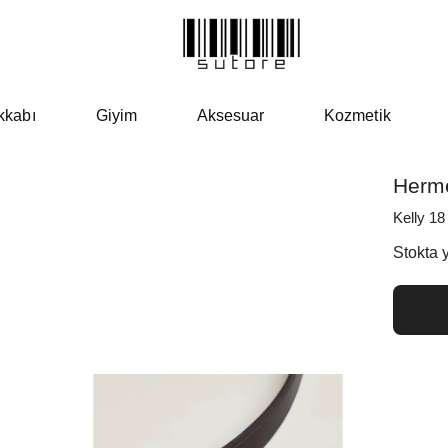
kkabı
Giyim
Aksesuar
Kozmetik
Herm
Kelly 18
Stokta 