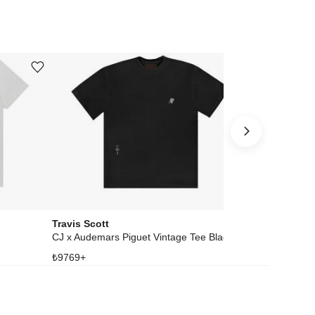
Ürünü istek listesine ekle veya listeden çıkar
Ürünü istek listesine ekle veya listeden çıkar
Travis Scott
Travis Scott
CJ x Audemars Piguet Vintage Tee Black
₺
9769
+
₺
16012
+