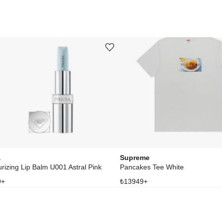
Ürünü istek listesine ekle veya listeden çıkar
a
Supreme
urizing Lip Balm U001 Astral Pink
Pancakes Tee White
9
+
₺
13949
+