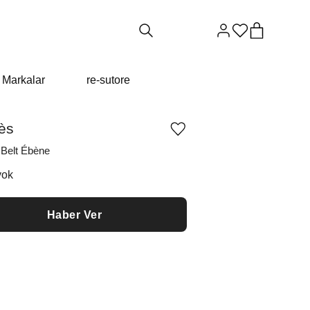
Markalar
re-sutore
ès
Ürünü
istek
 Belt Ébène
listesine
ekle
yok
veya
listeden
çıkar
Haber Ver