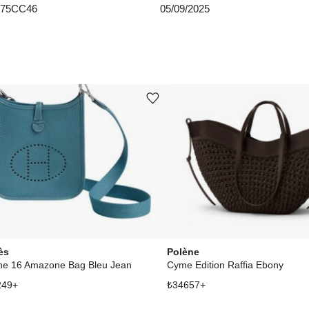
775CC46
05/09/2025
Ürünü istek listesine ekle veya listeden çıkar
ès
Polène
ne 16 Amazone Bag Bleu Jean
Cyme Edition Raffia Ebony
249
+
₺
34657
+