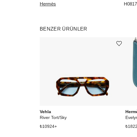
Hermès
H081
BENZER ÜRÜNLER
Ürünü istek listesine ekle veya listeden çıkar
Vehla
Herm
River Tort/Sky
Evely
₺
10924
+
₺
182