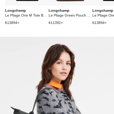
Longchamp
Longchamp
Longchamp
Le Pliage One M Tote Bag Black
Le Pliage Green Pouch With Handle Mocha
₺
13894
+
₺
11392
+
₺
13894
+