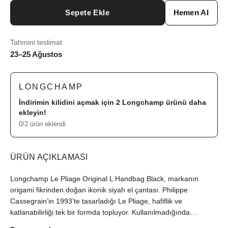
Sepete Ekle
Hemen Al
Tahmini teslimat
23–25 Ağustos
LONGCHAMP
İndirimin kilidini açmak için 2
Longchamp
ürünü daha
ekleyin!
0/2 ürün eklendi
ÜRÜN AÇIKLAMASI
Longchamp Le Pliage Original L Handbag Black, markanın
origami fikrinden doğan ikonik siyah el çantası. Philippe
Cassegrain’in 1993’te tasarladığı Le Pliage, hafiflik ve
katlanabilirliği tek bir formda topluyor. Kullanılmadığında
çıtçıtıyla katlanıp cep kitabı boyutuna iner. Bu yüzden hem