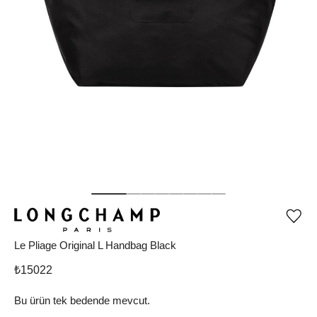
Ürü
iste
list
Le Pliage Original L Handbag Black
ekle
vey
₺
15022
list
çıka
Bu ürün tek bedende mevcut.