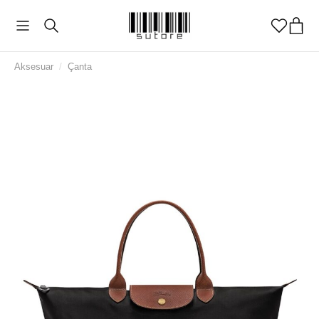
Aksesuar
/
Çanta