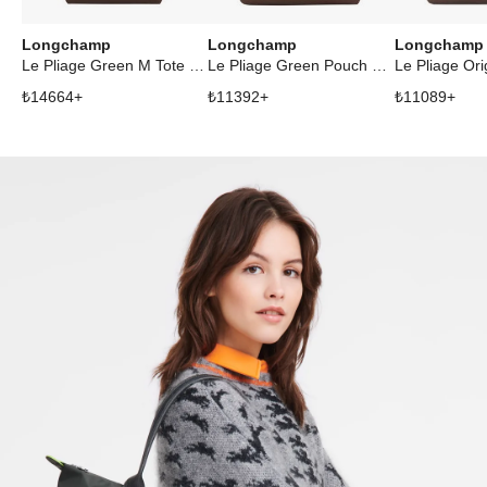
Longchamp
Longchamp
Longchamp
Le Pliage Green M Tote Bag Mocha
Le Pliage Green Pouch With Handle Mocha
₺
14664
+
₺
11392
+
₺
11089
+