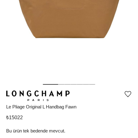
Ürü
iste
list
Le Pliage Original L Handbag Fawn
ekle
vey
₺
15022
list
çıka
Bu ürün tek bedende mevcut.