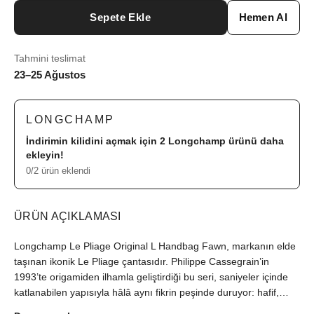
Sepete Ekle
Hemen Al
Tahmini teslimat
23–25 Ağustos
LONGCHAMP
İndirimin kilidini açmak için 2
Longchamp
ürünü daha
ekleyin!
0/2 ürün eklendi
ÜRÜN AÇIKLAMASI
Longchamp Le Pliage Original L Handbag Fawn, markanın elde
taşınan ikonik Le Pliage çantasıdır. Philippe Cassegrain’in
1993’te origamiden ilhamla geliştirdiği bu seri, saniyeler içinde
katlanabilen yapısıyla hâlâ aynı fikrin peşinde duruyor: hafif,
dayanıklı ve gerçekten kullanışlı. Fawn tonu, Le Pliage ile özdeş