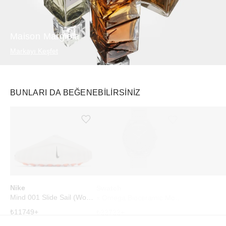
Maison Margiela
Markayı Keşfet
BUNLARI DA BEĞENEBILIRSINIZ
Ürünü istek listesine ekle veya listeden çıkar
Ürünü istek listesine ekle veya listeden çıkar
Nike
Swatch
PUCCI
Mind 001 Slide Sail (Women's)
x Omega Bioceramic Moonswatch Mission to Mercury
₺
11749
+
₺
22722
+
₺
26929
+