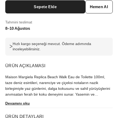
Sepete Ekle
Hemen Al
Tahmini teslimat
8–10 Ağustos
Hızlı kargo seçeneği mevcut. Ödeme adımında
ᐳ
inceleyebilirsiniz.
ÜRÜN AÇIKLAMASI
Maison Margiela Replica Beach Walk Eau de Toilette 100ml,
taze deniz esintileri, narenciye ve çiçeksi notaların nazik
birleşimiyle yaz günlerini, dalga kokusunu ve sahil yürüyüşlerini
anımsatan ferah bir koku deneyimi sunar. Yasemin ve
hindistancevizi notalarının sıcaklığı ile misk ve sedir alt notaları
Devamını oku
dengelenirken mekâna canlı ve kalıcı bir etki verir. İkonik
*Replica* seri kimliği ve uzun süre kalıcı formülüyle hem günlük
ÜRÜN DETAYLARI
kullanımda hem özel anlarda sofistike bir parfüm seçeneğidir.