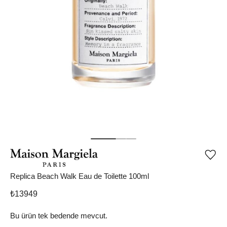
Ürü
iste
list
Replica Beach Walk Eau de Toilette 100ml
ekle
vey
₺
13949
list
çıka
Bu ürün tek bedende mevcut.