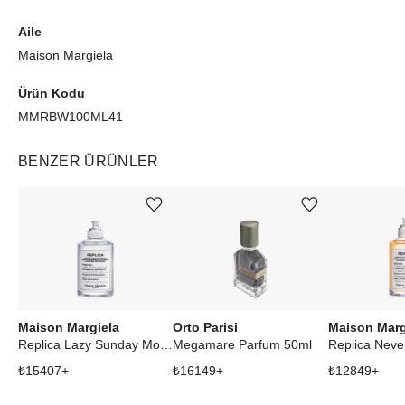
Aile
Maison Margiela
Ürün Kodu
MMRBW100ML41
BENZER ÜRÜNLER
Ürünü istek listesine ekle veya listeden çıkar
Ürünü istek listesine ekle veya listeden çıkar
Maison Margiela
Orto Parisi
Maison Marg
Replica Lazy Sunday Morning Eau de Toilette 100ml
Megamare Parfum 50ml
₺
15407
+
₺
16149
+
₺
12849
+