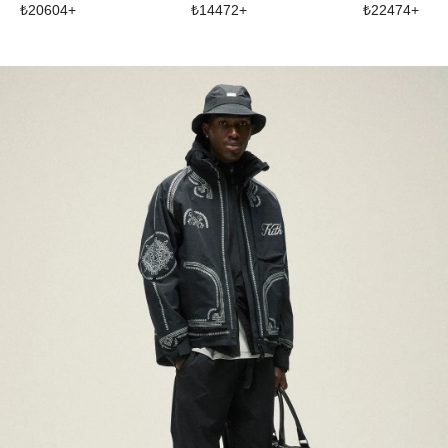
₺
20604
+
₺
14472
+
₺
22474
+