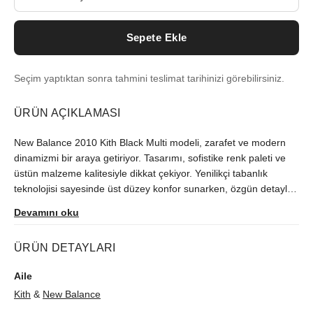
Sepete Ekle
Seçim yaptıktan sonra tahmini teslimat tarihinizi görebilirsiniz.
ÜRÜN AÇIKLAMASI
New Balance 2010 Kith Black Multi modeli, zarafet ve modern
dinamizmi bir araya getiriyor. Tasarımı, sofistike renk paleti ve
üstün malzeme kalitesiyle dikkat çekiyor. Yenilikçi tabanlık
teknolojisi sayesinde üst düzey konfor sunarken, özgün detayları
ise stil sahibi kullanıcıların vazgeçilmezi olmaya aday.
Devamını oku
ÜRÜN DETAYLARI
Aile
Kith
&
New Balance