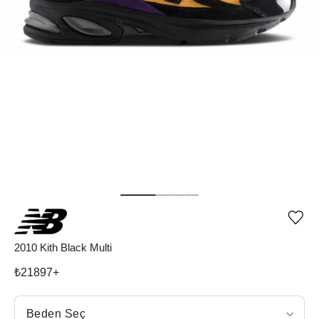
Ürü
iste
list
2010 Kith Black Multi
ekle
vey
₺
21897
+
list
çıka
Beden Seç
Beden Seç