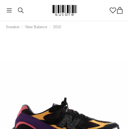
Sneaker
/
New Balance
/
2010