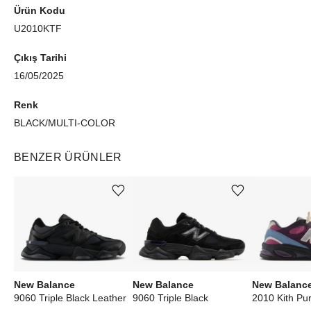
Ürün Kodu
U2010KTF
Çıkış Tarihi
16/05/2025
Renk
BLACK/MULTI-COLOR
BENZER ÜRÜNLER
Ürünü istek listesine ekle veya listeden çıkar
Ürünü istek listesine ekle veya listeden çıkar
New Balance
New Balance
New Balanc
9060 Triple Black Leather
9060 Triple Black
2010 Kith Pur