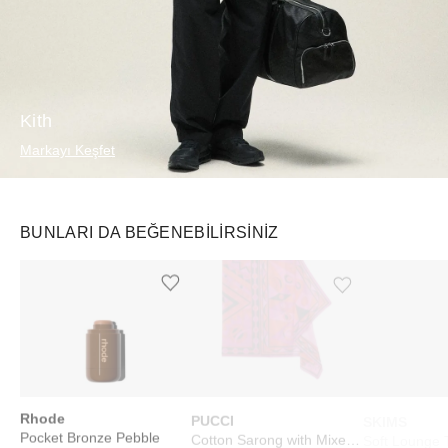
Kith
Markayı Keşfet
BUNLARI DA BEĞENEBILIRSINIZ
Ürünü istek listesine ekle veya listeden çıkar
Ürünü istek listesine ekle veya listeden çıkar
Rhode
PUCCI
SKIMS
Pocket Bronze Pebble
Cotton Sarong with Mixed Prints Fuchsia Black