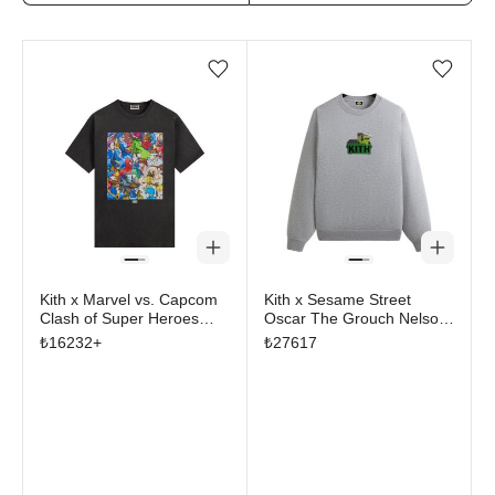
Favorilere ekle/çıkar
Favorilere ekle/çıkar
Kith x Marvel vs. Capcom
Kith x Sesame Street
Clash of Super Heroes
Oscar The Grouch Nelson
Vintage Tee Black
Crewneck Medium
₺
16232
+
₺
27617
Heather Grey