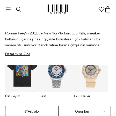
Kith
Ronnie Fieg'in 2011'de New York'ta kurduğu Kith, sneaker
kültürünü çağdaş hazır giyimle buluşturan çok katmanlı bir
yaşam stili sunuyor. Kendi rafine basics çizgisinin yanında
Marvel, Scarface ve Wilson gibi beklenmedik ortaklarla ürettiği
Devamını Gör
kapsül koleksiyonlar, markayı iş birliği kültürünün merkezine
yerleştirdi. Vintage grafikli tişörtlerden Shadow Stripe futbol
üstlerine uzanan seçki, nostaljik referansları güncel bir
gardıroba taşıyor. Kith parçalarını orijinallik güvencesiyle
sutore'de keşfedebilirsiniz.
Üst Giyim
Saat
TAG Heuer
Filtrele