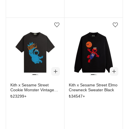
Favorilere ekle/çıkar
Favorilere ekle/çıkar
Kith x Sesame Street
Kith x Sesame Street Elmo
Cookie Monster Vintage
Crewneck Sweater Black
Tee Black
₺
23299
+
₺
34547
+