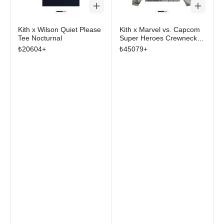
Kith x Wilson Quiet Please
Kith x Marvel vs. Capcom
Tee Nocturnal
Super Heroes Crewneck
Sweater Light Heather
₺
20604
+
₺
45079
+
Grey