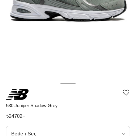
Ürü
iste
list
530 Juniper Shadow Grey
ekle
vey
₺
24702
+
list
çıka
Beden Seç
Beden Seç