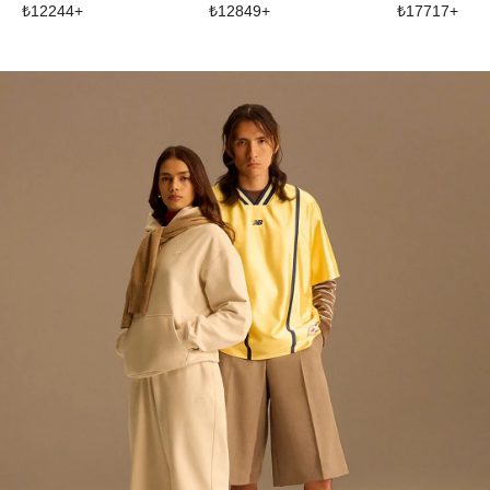
₺
12244
+
₺
12849
+
₺
17717
+