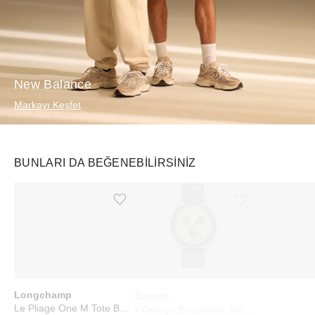
New Balance
Markayı Keşfet
BUNLARI DA BEĞENEBILIRSINIZ
Ürünü istek listesine ekle veya listeden çıkar
Ürünü istek listesine ekle veya listeden çıkar
Longchamp
Swatch
SKIMS
Le Pliage One M Tote Bag Black
x Omega Bioceramic Moonswatch Mission to Pluto