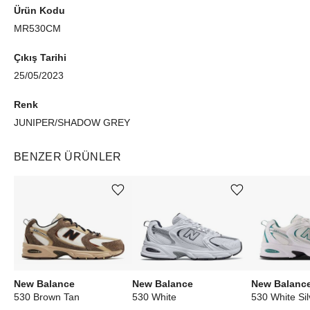
Ürün Kodu
MR530CM
Çıkış Tarihi
25/05/2023
Renk
JUNIPER/SHADOW GREY
BENZER ÜRÜNLER
Ürünü istek listesine ekle veya listeden çıkar
Ürünü istek listesine ekle veya listeden çıkar
New Balance
New Balance
New Balanc
530 Brown Tan
530 White
530 White Si