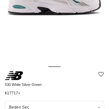
Ürü
iste
list
530 White Silver Green
ekle
vey
₺
17717
+
list
çıka
Beden Seç
Beden Seç