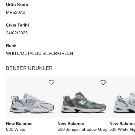
Ürün Kodu
MR530AB
Çıkış Tarihi
24/02/2023
Renk
WHITE/METALLIC SILVER/GREEN
BENZER ÜRÜNLER
Ürünü istek listesine ekle veya listeden çıkar
Ürünü istek listesine ekle veya listeden çıkar
New Balance
New Balance
New Balanc
530 White
530 Juniper Shadow Grey