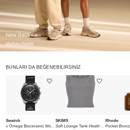
New Balance
Markayı Keşfet
BUNLARI DA BEĞENEBILIRSINIZ
Ürünü istek listesine ekle veya listeden çıkar
Ürünü istek listesine ekle veya listeden çıkar
Swatch
SKIMS
Rhode
x Omega Bioceramic Moonswatch Mission to Moon
Soft Lounge Tank Heather Grey
Pocket Bronz