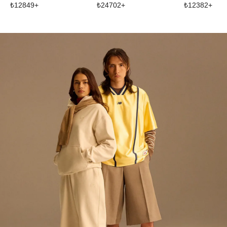
₺
12849
+
₺
24702
+
₺
12382
+