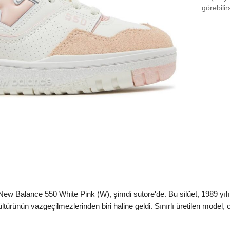
EU 3
görebilir
EU 3
EU 3
EU 3
EU 3
EU 4
EU 4
EU 4
EU 4
EU 4
Balance 550 White Pink (W), şimdi sutore'de. Bu silüet, 1989 yılın
EU 4
rünün vazgeçilmezlerinden biri haline geldi. Sınırlı üretilen model, or
Aradığ