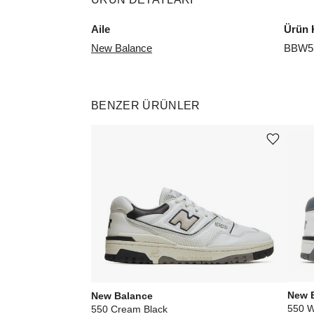
Aile
Ürün 
New Balance
BBW5
BENZER ÜRÜNLER
Ürünü istek listesine ekle veya listeden çıkar
New 
New Balance
550 W
550 Cream Black