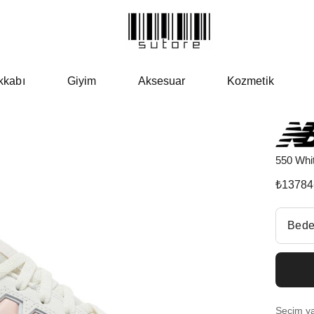
kkabı
Giyim
Aksesuar
Kozmetik
550 Whi
₺
13784
Beden Se
Bede
Fiyatl
EU 3
Seçim yap