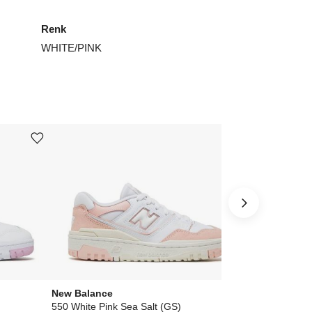
Renk
WHITE/PINK
Ürünü istek listesine ekle veya listeden çıkar
Ürünü istek listesine ekle veya listeden çıkar
New Balance
New Balance
550 White Pink Sea Salt (GS)
550 White Gre