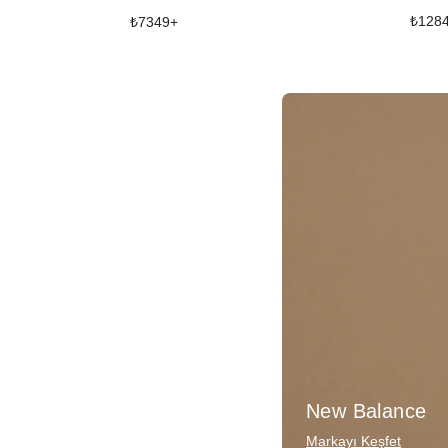
₺
128
₺
7349
+
New Balance
Markayı Keşfet