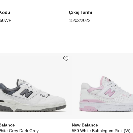
Kodu
Çıkış Tarihi
50WP
15/03/2022
Ürünü istek listesine ekle veya listeden çıkar
Balance
New Balance
hite Grey Dark Grey
550 White Bubblegum Pink (W)