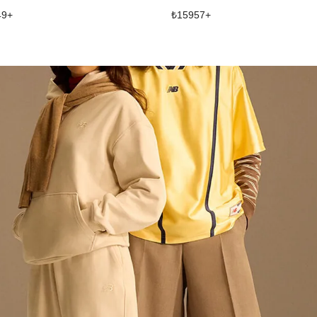
49
+
₺
15957
+