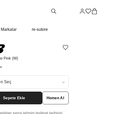
Markalar
re-sutore
Ürünü
istek
listesine
te Pink (W)
ekle
veya
+
listeden
çıkar
ç
n Seç
ar neden ₺13784 değil?
Sepete Ekle
Hemen Al
6
₺
14967
tıktan sonra tahmini teslimat tarihinizi