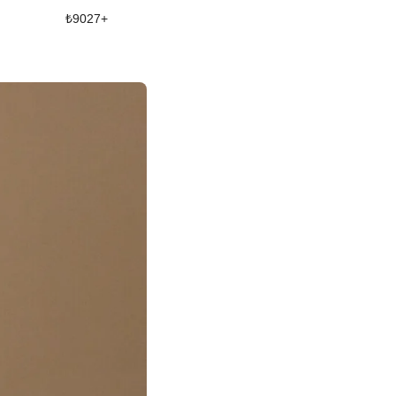
₺
9027
+
₺
10099
+