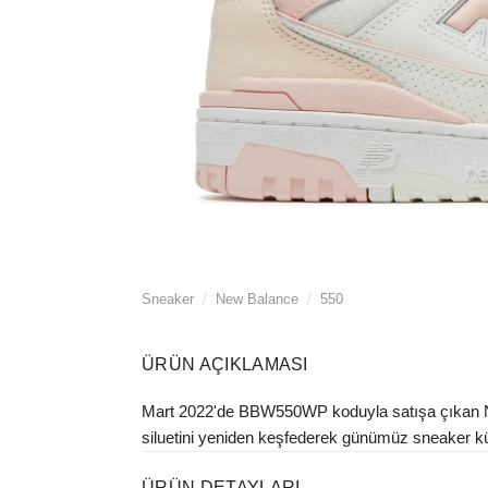
Sneaker
/
New Balance
/
550
ÜRÜN AÇIKLAMASI
Mart 2022'de BBW550WP koduyla satışa çıkan New 
siluetini yeniden keşfederek günümüz sneaker kültü
ÜRÜN DETAYLARI