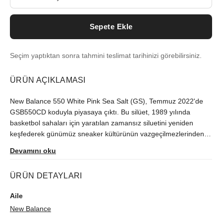
Sepete Ekle
Seçim yaptıktan sonra tahmini teslimat tarihinizi görebilirsiniz.
ÜRÜN AÇIKLAMASI
New Balance 550 White Pink Sea Salt (GS), Temmuz 2022'de
GSB550CD koduyla piyasaya çıktı. Bu silüet, 1989 yılında
basketbol sahaları için yaratılan zamansız siluetini yeniden
keşfederek günümüz sneaker kültürünün vazgeçilmezlerinden
biri haline geldi. Modeli orijinallik güvencesiyle sutore'de
Devamını oku
bulabilirsiniz.
ÜRÜN DETAYLARI
Aile
New Balance