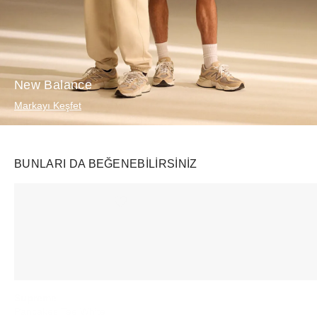
New Balance
Markayı Keşfet
BUNLARI DA BEĞENEBILIRSINIZ
Ürünü istek listesine ekle veya listeden çıkar
Ürünü istek listesine ekle veya listeden çıkar
Supreme
Vehla
SKIMS
Pancakes Tee White
Cleo Black/Smoke