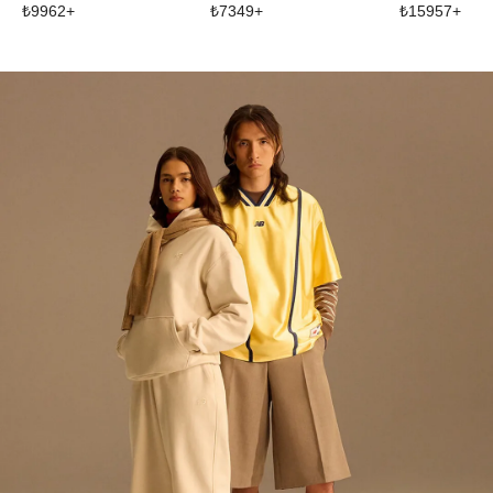
₺
9962
+
₺
15957
+
₺
7349
+