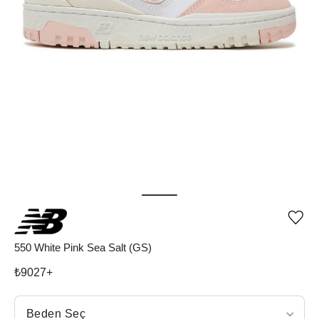
Ürü
iste
list
550 White Pink Sea Salt (GS)
ekle
vey
₺
9027
+
list
çıka
Beden Seç
Beden Seç