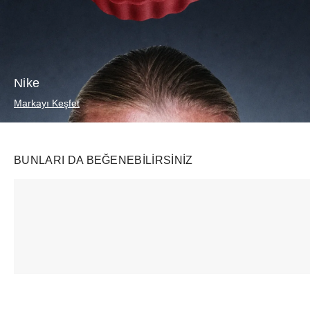
Nike
Markayı Keşfet
BUNLARI DA BEĞENEBILIRSINIZ
Ürünü istek listesine ekle veya listeden çıkar
Ürünü istek listesine ekle veya listeden çıkar
Vehla
Palace
Travis Scott
Cleo Black/Smoke
x Nike England Dri-FIT Football Jersey Pewter Grey/Bright Crimson