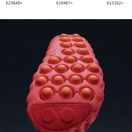
₺
23849
+
₺
18487
+
₺
12162
+