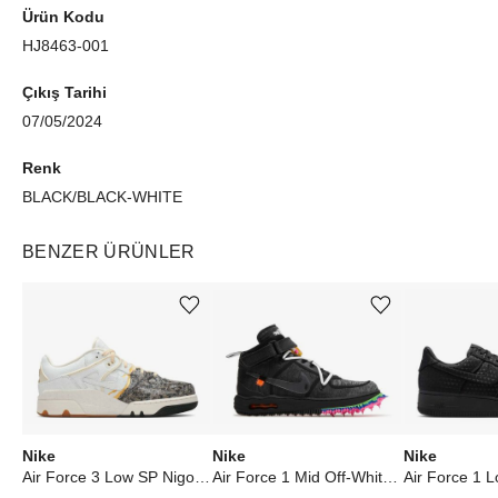
Ürün Kodu
HJ8463-001
Çıkış Tarihi
07/05/2024
Renk
BLACK/BLACK-WHITE
BENZER ÜRÜNLER
Ürünü istek listesine ekle veya listeden çıkar
Ürünü istek listesine ekle veya listeden çıkar
Nike
Nike
Nike
Air Force 3 Low SP Nigo Kintsugi Phantom Night Stadium
Air Force 1 Mid Off-White Black