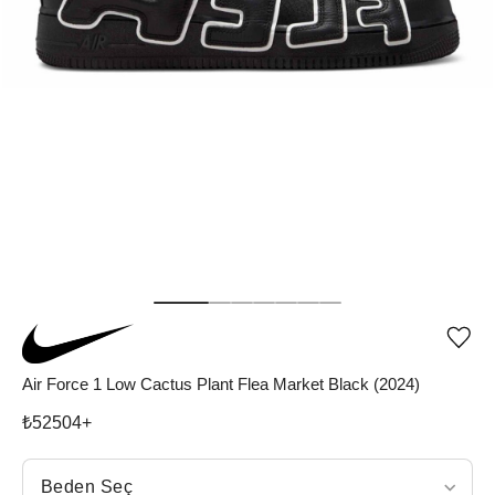
Ürü
iste
list
Air Force 1 Low Cactus Plant Flea Market Black (2024)
ekle
vey
₺
52504
+
list
çıka
Beden Seç
Beden Seç