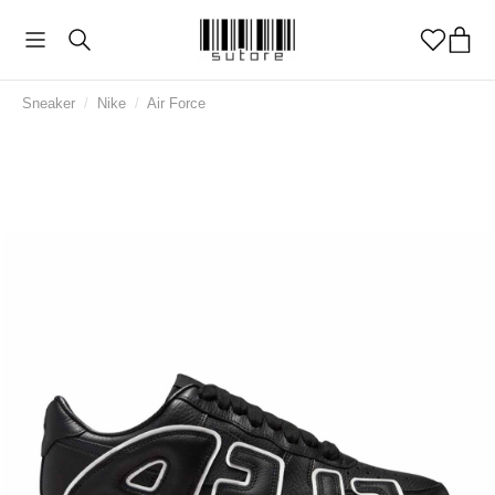
Sneaker
/
Nike
/
Air Force