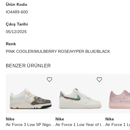
Ürün Kodu
IO4489-600
Çıkış Tarihi
05/12/2025
Renk
PINK COOLER/MULBERRY ROSE/HYPER BLUE/BLACK
BENZER ÜRÜNLER
Ürünü istek listesine ekle veya listeden çıkar
Ürünü istek listesine ekle veya listeden çıkar
Nike
Nike
Nike
Air Force 3 Low SP Nigo Kintsugi Phantom Night Stadium
Air Force 1 Low Year of the Snake