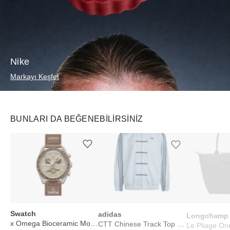
Nike
Markayı Keşfet
BUNLARI DA BEĞENEBILIRSINIZ
Ürünü istek listesine ekle veya listeden çıkar
Ürünü istek listesine ekle veya listeden çıkar
Swatch
adidas
Longchamp
x Omega Bioceramic Moonswatch Mission to Saturn
CTT Chinese Track Top 3.1 Gender Neutral Jacket Ash Grey