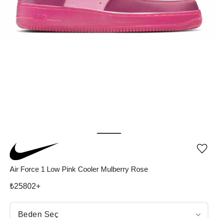
Ürü
iste
list
Air Force 1 Low Pink Cooler Mulberry Rose
ekle
vey
₺
25802
+
list
çıka
Beden Seç
Beden Seç