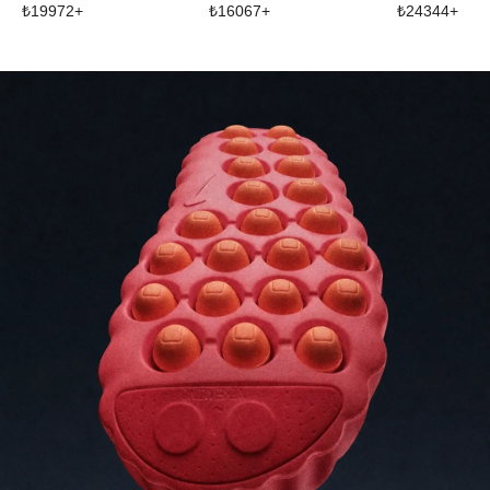
₺
19972
+
₺
16067
+
₺
24344
+