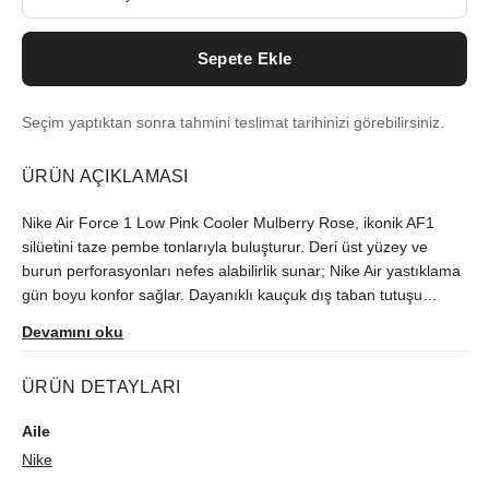
Sepete Ekle
Seçim yaptıktan sonra tahmini teslimat tarihinizi görebilirsiniz.
ÜRÜN AÇIKLAMASI
Nike Air Force 1 Low Pink Cooler Mulberry Rose, ikonik AF1
silüetini taze pembe tonlarıyla buluşturur. Deri üst yüzey ve
burun perforasyonları nefes alabilirlik sunar; Nike Air yastıklama
gün boyu konfor sağlar. Dayanıklı kauçuk dış taban tutuşu
artırırken, çok yönlü tasarım günlük stilinize premium bir
Devamını oku
dokunuş katar. Sokak modası, sneaker koleksiyonu ve spor-şık
kombinler için ideal. AF1 mirasını modern renk paletiyle taşıyan
ÜRÜN DETAYLARI
bu model, her mevsim rahatlık ve şıklığı bir arada sunar.
Aile
Nike