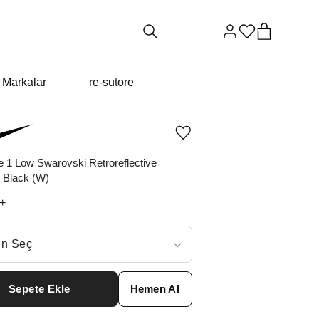
Markalar
re-sutore
Ürünü
istek
listesine
e 1 Low Swarovski Retroreflective
ekle
 Black (W)
veya
listeden
+
çıkar
ç
n Seç
ar neden ₺38672 değil?
Sepete Ekle
Hemen Al
6
₺
54429