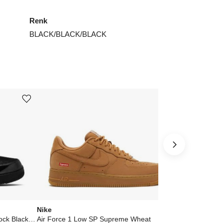
Renk
BLACK/BLACK/BLACK
Ürünü istek listesine ekle veya listeden çıkar
Ürünü istek listesine ekle veya listeden çıkar
Nike
Nike
Air Force 1 Low '07 LV8 Glam Rock Black White
Air Force 1 Low SP Supreme Wheat