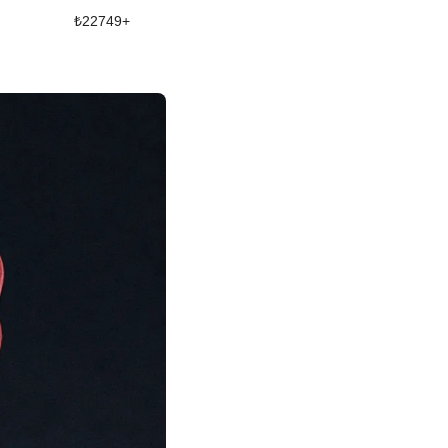
₺
22749
+
₺
12162
+