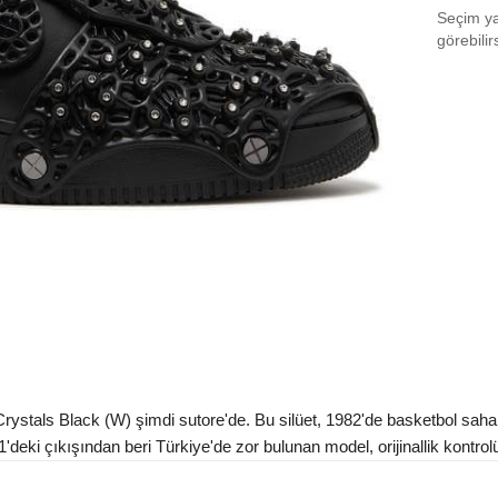
Seçim yap
EU 3
görebilir
EU 3
EU 3
EU 3
EU 4
EU 4
EU 4
EU 4
Aradığ
rystals Black (W) şimdi sutore'de. Bu silüet, 1982'de basketbol sah
eki çıkışından beri Türkiye'de zor bulunan model, orijinallik kontrolün