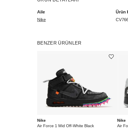
Aile
Ürün 
Nike
CV766
BENZER ÜRÜNLER
Ürünü istek listesine ekle veya listeden çıkar
Nike
Nike
Air Force 1 Mid Off-White Black