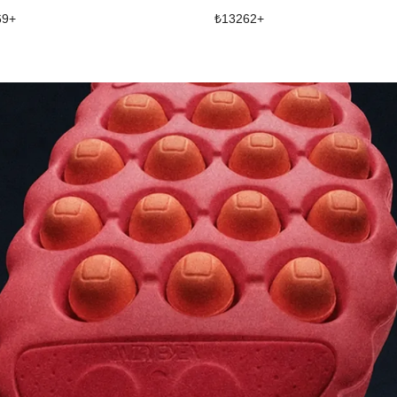
69
+
₺
13262
+