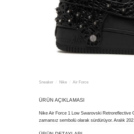
Sneaker
/
Nike
/
Air Force
ÜRÜN AÇIKLAMASI
Nike Air Force 1 Low Swarovski Retroreflective C
zamansız sembolü olarak sürdürüyor. Aralık 2021'd
ÜRÜN DETAYLARI