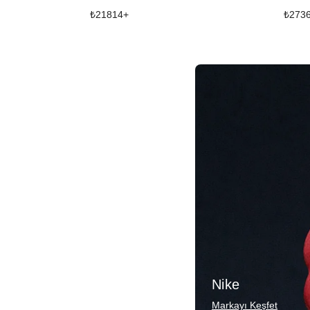
₺
21814
+
₺
273
Nike
Markayı Keşfet