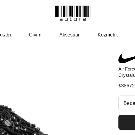
kkabı
Giyim
Aksesuar
Kozmetik
Air Forc
Crystals
₺
38672
Beden Se
Bede
Fiyatl
EU 3