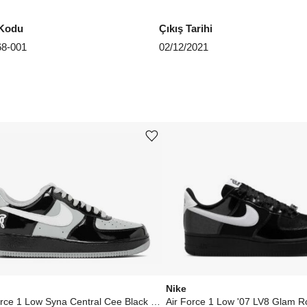
Kodu
Çıkış Tarihi
8-001
02/12/2021
Ürünü istek listesine ekle veya listeden çıkar
Nike
Air Force 1 Low Syna Central Cee Black White Smoke Grey