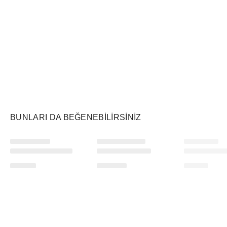
Air Jordan
Markayı Keşfet
BUNLARI DA BEĞENEBILIRSINIZ
Ürünü istek listesine ekle veya listeden çıkar
Ürünü istek listesine ekle veya listeden çıkar
Rhode
SKIMS
Travis Scott
Barrier Butter
Soft Lounge Tank Heather Grey