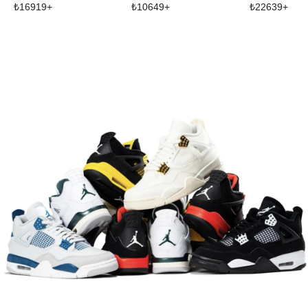
₺
16919
+
₺
10649
+
₺
22639
+