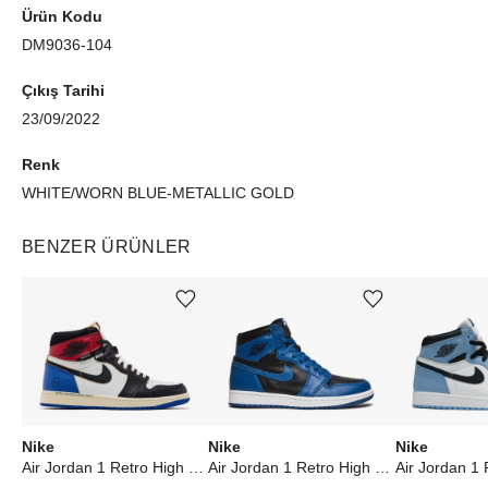
Ürün Kodu
DM9036-104
Çıkış Tarihi
23/09/2022
Renk
WHITE/WORN BLUE-METALLIC GOLD
BENZER ÜRÜNLER
Ürünü istek listesine ekle veya listeden çıkar
Ürünü istek listesine ekle veya listeden çıkar
Nike
Nike
Nike
Air Jordan 1 Retro High OG SP Fragment x Union LA Varsity Red Sport Royal
Air Jordan 1 Retro High OG Dark Marina Blue