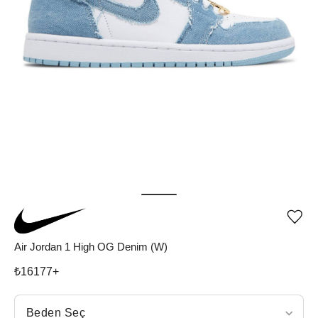
Ürü
iste
list
Air Jordan 1 High OG Denim (W)
ekle
vey
₺
16177
+
list
çıka
Beden Seç
Beden Seç