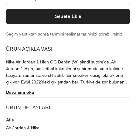
Sepete Ekle
Seçim yaptıktan sonra tahmini teslimat tarihinizi görebilirsiniz.
ÜRÜN AÇIKLAMASI
Nike Air Jordan 1 High OG Denim (W) şimdi sutore'de. Air
Jordan 1 High, basketbol kökenlerini şehir modasının kalbine
taşıyan, zamansız ve stil sahibi bir sneaker klasiği olarak öne
çıkıyor. Eylül 2022'deki çıkışından beri Türkiye'de zor bulunan
model, orijinallik kontrolünün ardından size ulaştırılır.
Devamını oku
ÜRÜN DETAYLARI
Aile
Air Jordan
&
Nike