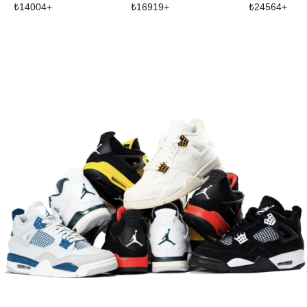
₺
14004
+
₺
16919
+
₺
24564
+