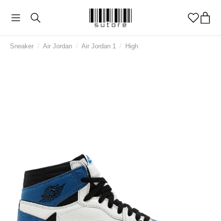
Sneaker
/
Air Jordan
/
Air Jordan 1
/
High