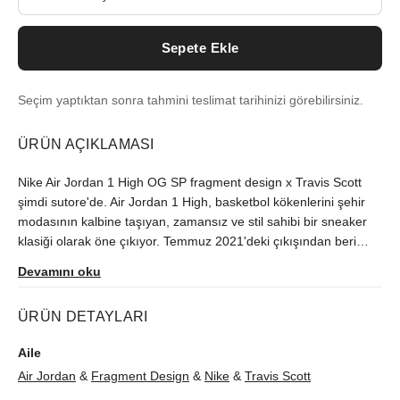
Sepete Ekle
Seçim yaptıktan sonra tahmini teslimat tarihinizi görebilirsiniz.
ÜRÜN AÇIKLAMASI
Nike Air Jordan 1 High OG SP fragment design x Travis Scott
şimdi sutore'de. Air Jordan 1 High, basketbol kökenlerini şehir
modasının kalbine taşıyan, zamansız ve stil sahibi bir sneaker
klasiği olarak öne çıkıyor. Temmuz 2021'deki çıkışından beri
Türkiye'de zor bulunan model, orijinallik kontrolünün ardından
Devamını oku
size ulaştırılır.
ÜRÜN DETAYLARI
Aile
Air Jordan
&
Fragment Design
&
Nike
&
Travis Scott