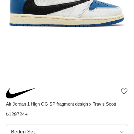
Ürü
iste
list
Air Jordan 1 High OG SP fragment design x Travis Scott
ekle
vey
₺
129724
+
list
çıka
Beden Seç
Beden Seç