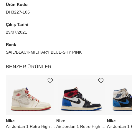
Ürün Kodu
DH3227-105
Çıkış Tarihi
29/07/2021
Renk
SAIL/BLACK-MILITARY BLUE-SHY PINK
BENZER ÜRÜNLER
Ürünü istek listesine ekle veya listeden çıkar
Ürünü istek listesine ekle veya listeden çıkar
Nike
Nike
Nike
Air Jordan 1 Retro High Rare Air Sail Cinnabar (W)
Air Jordan 1 Retro High OG SP Fragment x Union LA Varsity Red Sport Royal