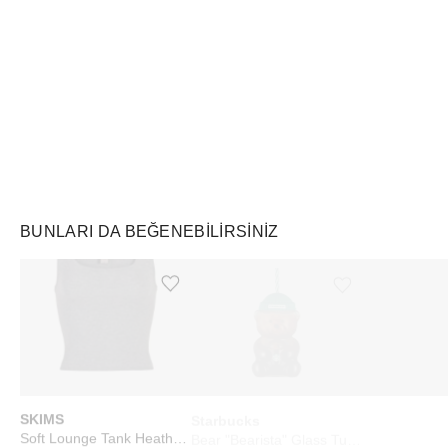
Air Jordan
Markayı Keşfet
BUNLARI DA BEĞENEBILIRSINIZ
Ürünü istek listesine ekle veya listeden çıkar
Ürünü istek listesine ekle veya listeden çıkar
SKIMS
Starbucks
Touchland
Soft Lounge Tank Heather Grey
Bear "Bearista" Glass Tumbler Cup