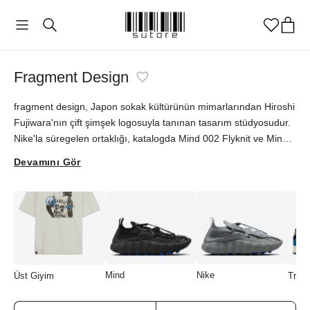
Fragment Design
fragment design, Japon sokak kültürünün mimarlarından Hiroshi
Fujiwara'nın çift şimşek logosuyla tanınan tasarım stüdyosudur.
Nike'la süregelen ortaklığı, katalogda Mind 002 Flyknit ve Mind
001 Slide'ın Fragment yorumlarıyla yaşıyor. Siyah ve Particle
Devamını Gör
Grey tonlarındaki bu rafine parçalar, logoyu abartısız bir detay
olarak taşıyor. fragment design imzalı modelleri orijinallik
güvencesiyle sutore'de bulabilirsiniz.
Mind
Nike
Üst Giyim
Travi