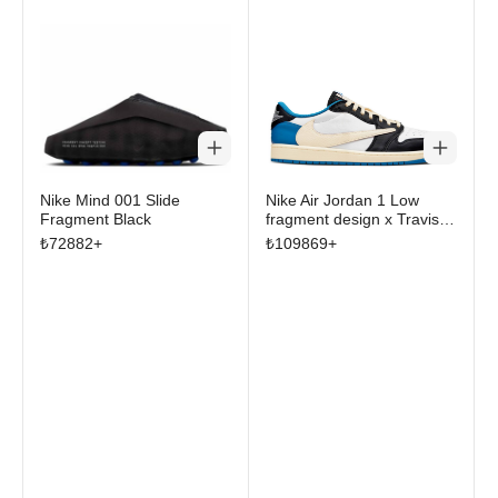
Nike Mind 001 Slide
Nike Air Jordan 1 Low
Fragment Black
fragment design x Travis
Scott
₺
72882
+
₺
109869
+