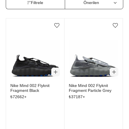
Filtrele
Favorilere ekle/çıkar
Favorilere ekle/çıkar
Nike Mind 002 Flyknit
Nike Mind 002 Flyknit
Fragment Black
Fragment Particle Grey
₺
72662
+
₺
37187
+