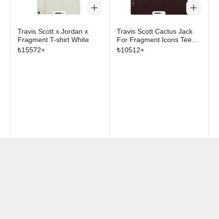
Travis Scott x Jordan x
Travis Scott Cactus Jack
Fragment T-shirt White
For Fragment Icons Tee
Brown
₺
15572
+
₺
10512
+