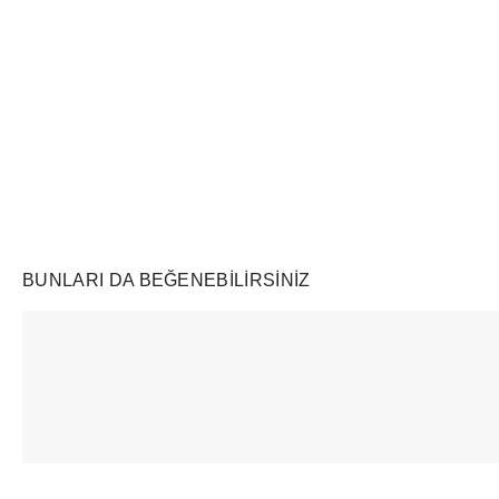
Air Jordan
Markayı Keşfet
BUNLARI DA BEĞENEBILIRSINIZ
Ürünü istek listesine ekle veya listeden çıkar
Ürünü istek listesine ekle veya listeden çıkar
Swatch
Vehla
New Balanc