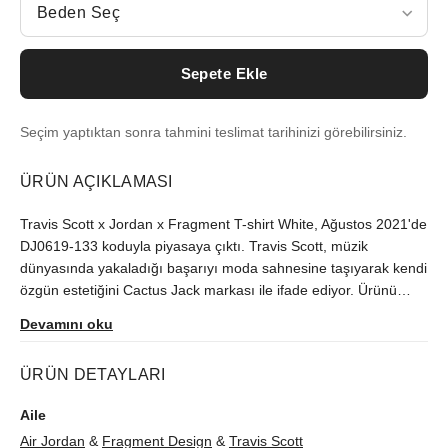
Beden Seç
Sepete Ekle
Seçim yaptıktan sonra tahmini teslimat tarihinizi görebilirsiniz.
ÜRÜN AÇIKLAMASI
Travis Scott x Jordan x Fragment T-shirt White, Ağustos 2021'de
DJ0619-133 koduyla piyasaya çıktı. Travis Scott, müzik
dünyasında yakaladığı başarıyı moda sahnesine taşıyarak kendi
özgün estetiğini Cactus Jack markası ile ifade ediyor. Ürünü
orijinallik güvencesiyle sutore'de bulabilirsiniz.
Devamını oku
ÜRÜN DETAYLARI
Aile
Air Jordan
&
Fragment Design
&
Travis Scott