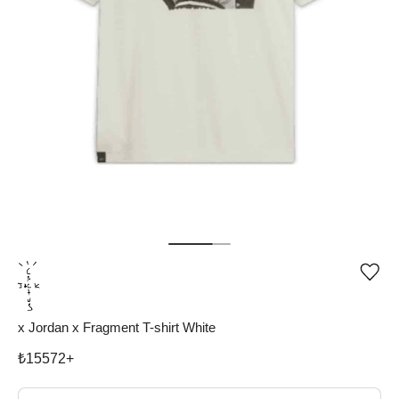
Ürü
iste
list
ekle
x Jordan x Fragment T-shirt White
vey
list
çıka
₺
15572
+
Beden Seç