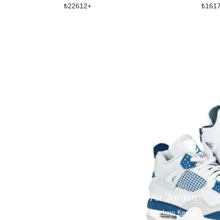
₺
22612
+
₺
161
Air Jordan
Markayı Keşfet