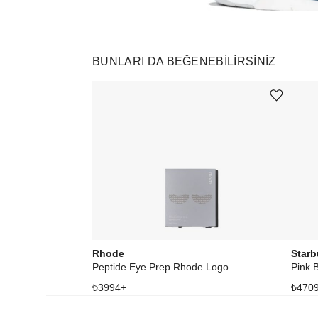
BUNLARI DA BEĞENEBILIRSINIZ
Ürünü istek listesine ekle veya listeden çıkar
Rhode
Star
Peptide Eye Prep Rhode Logo
Pink 
₺
3994
+
₺
470