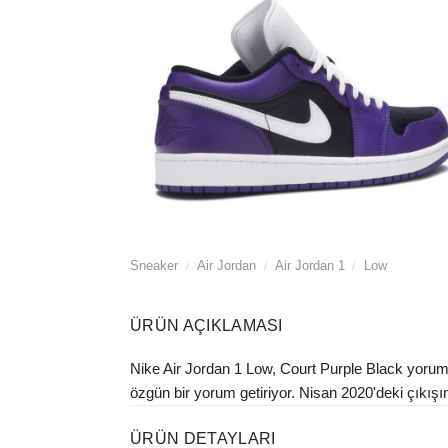
Sneaker
/
Air Jordan
/
Air Jordan 1
/
Low
ÜRÜN AÇIKLAMASI
Nike Air Jordan 1 Low, Court Purple Black yorumu
özgün bir yorum getiriyor. Nisan 2020'deki çıkışın
ÜRÜN DETAYLARI