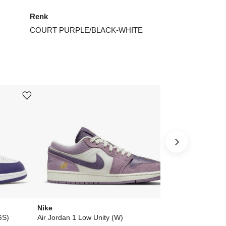
Renk
COURT PURPLE/BLACK-WHITE
Ürünü istek listesine ekle veya listeden çıkar
Ürünü istek listesine ekle veya listeden çıkar
Nike
Nike
GS)
Air Jordan 1 Low Unity (W)
Air Jordan 1 L