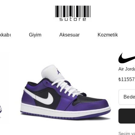
kkabı
Giyim
Aksesuar
Kozmetik
Air Jord
₺
11557
Beden Se
Bede
Fiyatl
EU 4
Seçim yap