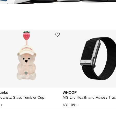
Ürünü istek listesine ekle veya listeden çıkar
bucks
WHOOP
Bearista Glass Tumbler Cup
9
+
₺
31109
+