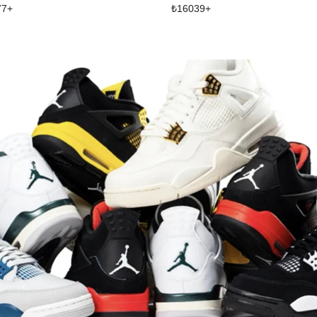
77
+
₺
16039
+