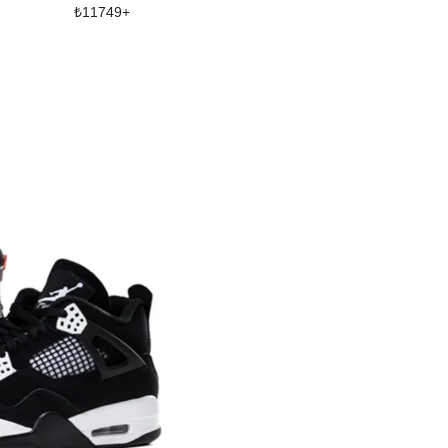
₺
11749
+
₺
11749
+