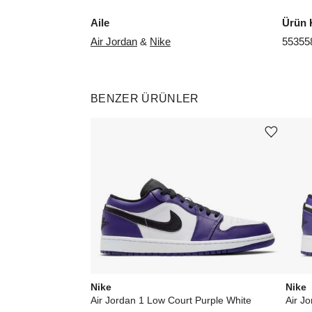
Aile
Ürün 
Air Jordan
&
Nike
55355
BENZER ÜRÜNLER
Ürünü istek listesine ekle veya listeden çıkar
Nike
Nike
Air Jordan 1 Low Court Purple White
Air J