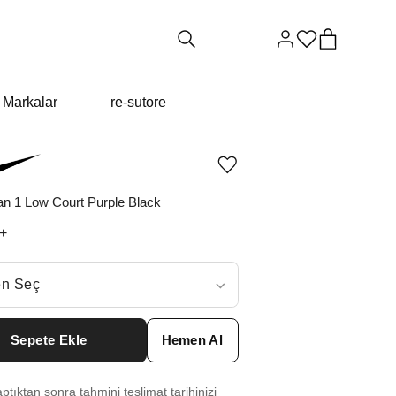
Markalar
re-sutore
Ürünü
istek
listesine
an 1 Low Court Purple Black
ekle
veya
+
listeden
çıkar
ç
n Seç
ar neden ₺11557 değil?
Sepete Ekle
Hemen Al
0.5
₺
34712
tıktan sonra tahmini teslimat tarihinizi