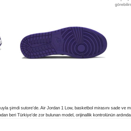
EU 4
görebilir
EU 4
EU 4
EU 4
EU 4
EU 4
EU 4
EU 4
EU 4
Aradığ
yla şimdi sutore'de. Air Jordan 1 Low, basketbol mirasını sade ve m
dan beri Türkiye'de zor bulunan model, orijinallik kontrolünün ardından 