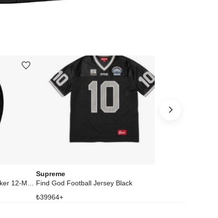
Ürünü istek listesine ekle veya listeden çıkar
Ürünü istek listesine ekle veya listeden çıkar
Supreme
Swatch
MG Life Health and Fitness Tracker 12‑Month Membership Obsidian Titanium
Find God Football Jersey Black
₺
39964
+
₺
22722
+