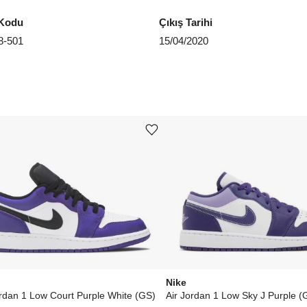
Kodu
Çıkış Tarihi
8-501
15/04/2020
Ürünü istek listesine ekle veya listeden çıkar
Nike
ordan 1 Low Court Purple White (GS)
Air Jordan 1 Low Sky J Purple (