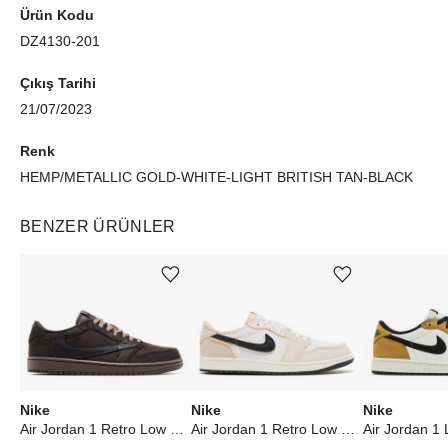
Ürün Kodu
DZ4130-201
Çıkış Tarihi
21/07/2023
Renk
HEMP/METALLIC GOLD-WHITE-LIGHT BRITISH TAN-BLACK
BENZER ÜRÜNLER
Ürünü istek listesine ekle veya listeden çıkar
Ürünü istek listesine ekle veya listeden çıkar
Nike
Nike
Nike
Air Jordan 1 Retro Low OG SP Travis Scott Velvet Brown
Air Jordan 1 Retro Low OG EX Coconut Milk