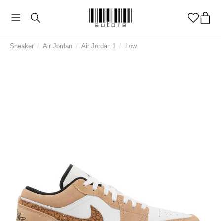
Sneaker
/
Air Jordan
/
Air Jordan 1
/
Low