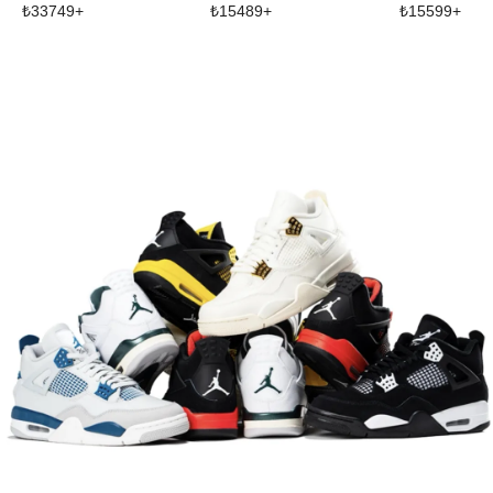
₺
33749
+
₺
15489
+
₺
15599
+