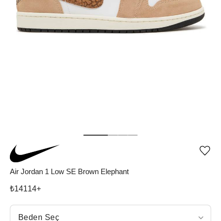
Ürü
iste
list
Air Jordan 1 Low SE Brown Elephant
ekle
vey
₺
14114
+
list
çıka
Beden Seç
Beden Seç