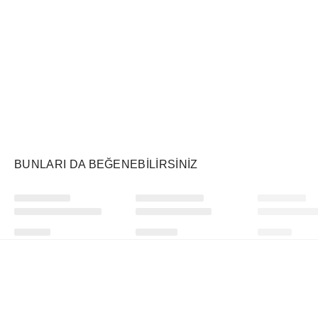
Air Jordan
Markayı Keşfet
BUNLARI DA BEĞENEBILIRSINIZ
Ürünü istek listesine ekle veya listeden çıkar
Ürünü istek listesine ekle veya listeden çıkar
Supreme
Supreme
WHOOP
The North Face Nuptse Jacket Black
2-in-1 GORE-TEX Parka + Reversible 700-Fill Down Liner Jacket Black